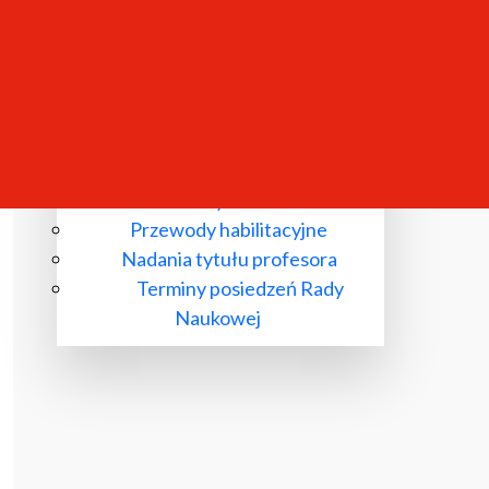
Komisje wyłonione przez Radę
Naukową
Przewody doktorskie
Przewody habilitacyjne
Nadania tytułu profesora
Terminy posiedzeń Rady
Naukowej