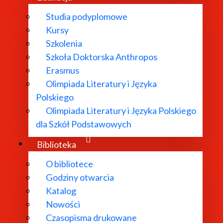
Studia podyplomowe
Kursy
Szkolenia
Szkoła Doktorska Anthropos
Erasmus
Olimpiada Literatury i Języka
Polskiego
Olimpiada Literatury i Języka Polskiego
dla Szkół Podstawowych
Biblioteka
O bibliotece
Godziny otwarcia
enaty Mayenowej, w opracowaniu założeń metodologicznyc
Katalog
Nowości
ę w 1966 roku, obecnie opracowywane są hasła na literę S
Czasopisma drukowane
na do tomu 38), w XXI wieku
Słownik
zyskał również edycj