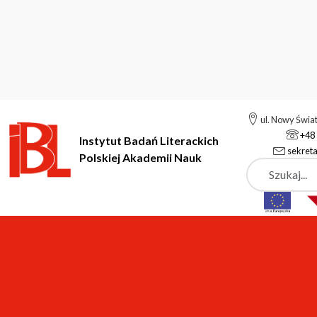
ul. Nowy Świa
+48 
Instytut Badań Literackich
sekreta
Polskiej Akademii Nauk
Szukaj
Instytut Badań Literackich Polskiej Akademii Nauk
Pracownie i 
Pracownia Słownika Pol
87-100 Toruń, ul. Piekary 8