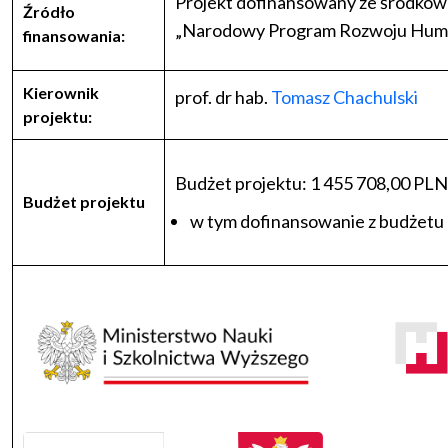
Projekt dofinansowany ze środków 
Źródło
„Narodowy Program Rozwoju Huma
finansowania:
Kierownik
prof. dr hab.
Tomasz Chachulski
projektu:
Budżet projektu:
1 455 708,00
PLN
Budżet projektu
w tym dofinansowanie z budżetu 