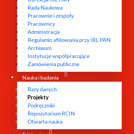
Rada Naukowa
Pracownie i zespoły
zedstawienia zmysłów człowieka w języ
Pracownicy
Administracja
Regulamin afiliowania przy IBL PAN
Archiwum
Instytucje współpracujące
Zamówienia publiczne
odowe Centrum Badań i Rozwoju (Projekt badawczo-rozw
Nauka i badania
Bazy danych
N
Projekty
Podręczniki
Repozytorium RCIN
Otwarta nauka