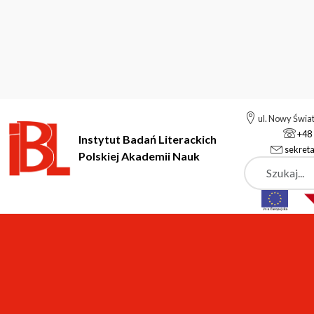
ul. Nowy Świa
+48 
Instytut Badań Literackich
sekreta
Polskiej Akademii Nauk
Szukaj
Instytut Badań Literackich Polskiej Akademii Nauk
Nauka i badan
Projekty
Aktualnie realizowane projekty