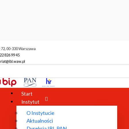
t 72, 00-330 Warszawa
22 826 99 45
riat@ibl.waw.pl
ia
Projekty
Start
Instytut
O Instytucie
Aktualności
Dyrekcja IBL PAN