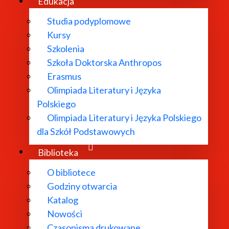
Edukacja
Studia podyplomowe
Kursy
Szkolenia
Szkoła Doktorska Anthropos
Erasmus
Olimpiada Literatury i Języka
Polskiego
Olimpiada Literatury i Języka Polskiego
dla Szkół Podstawowych
Biblioteka
O bibliotece
eła. Naukowa edycja cyfrowa „Lalka” 
Godziny otwarcia
Katalog
Nowości
Czasopisma drukowane