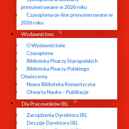
prenumerowane w 2026 roku
Czasopisma on-line prenumerowane w
 budżetu państwa, przyznanych przez Ministra Nauki w
2026 roku
ojektu: NPRH/DN/SP/0157/2024/14)
Wydawnictwo
f. IBL PAN
O Wydawnictwie
Czasopisma
Biblioteka Pisarzy Staropolskich
Biblioteka Pisarzy Polskiego
N
Oświecenia
 państwa: 1 799 879,00 PLN
Nowa Biblioteka Romantyczna
Otwarta Nauka – Publikacje
Dla Pracowników IBL
Zarządzenia Dyrektora IBL
Decyzje Dyrektora IBL