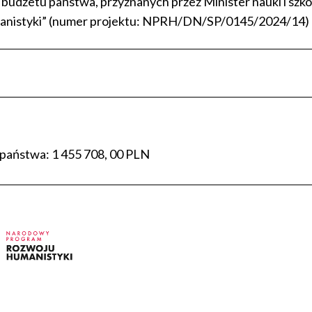
budżetu państwa, przyznanych przez Minister nauki i sz
nistyki” (numer projektu: NPRH/DN/SP/0145/2024/14)
państwa: 1 455 708, 00 PLN