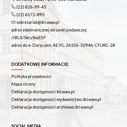
(22) 826-99-45
(22) 6572-895
sekretariat@ibl.waw.pl
adres elektronicznej skrzynki podawczej:
/IBLit/SkrytkaESP
adres do e-Doręczeń: AE:PL-26106-32946-CFURC-28
DODATKOWE INFORMACJE:
Polityka prywatności
Mapa strony
Deklaracja dostępności ibl.waw.pl
Deklaracja dostępności wydawnictwo.ibl.waw.pl
Deklaracja dostępności archiwum.ibl.waw.pl
SOCIAL MEDIA