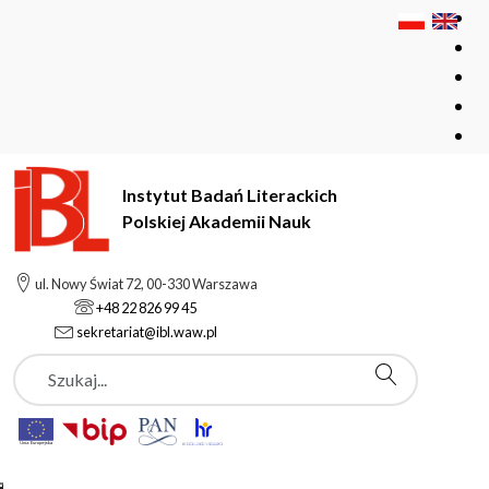
Instytut Badań Literackich
Polskiej Akademii Nauk
Instytut Badań Literackich Polskiej Akademii Nauk
ul. Nowy Świat 72, 00-330 Warszawa
Pracownie i zespoły
+48 22 826 99 45
Ośrodek Badań Filologicznych i Edytorstwa Naukowego
sekretariat@ibl.waw.pl
Szukaj
Ośrodek Badań
Filologicznych i