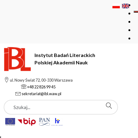
Instytut Badań Literackich
Polskiej Akademii Nauk
Instytut Badań Literackich Polskiej Akademii Nauk
ul. Nowy Świat 72, 00-330 Warszawa
Wydawnictwo
Nowa Biblioteka Romantyczna
+48 22 826 99 45
sekretariat@ibl.waw.pl
Szukaj
Nowa Biblioteka
Romantyczna