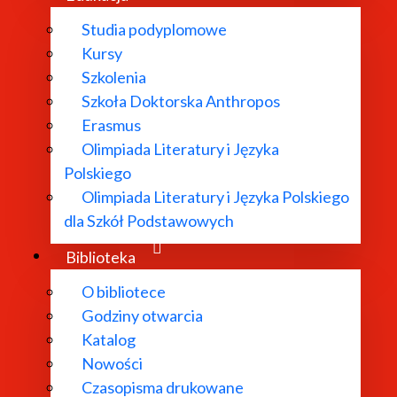
tynuują jego uczniowie. Dotyczą one "obszarów trzecich"
Studia podyplomowe
za: teksty okolicznościowe i użytkowe oraz literaturę dok
Kursy
Szkolenia
Szkoła Doktorska Anthropos
zmierzają w kierunku socjologii literatury oraz kontekstów
Erasmus
mowaną kulturą.
Olimpiada Literatury i Języka
Polskiego
 interdyscyplinarne konferencje naukowe i zebrania na
Olimpiada Literatury i Języka Polskiego
dla Szkół Podstawowych
Biblioteka
jąc w obrębie następujących sekcji:
O bibliotece
Godziny otwarcia
urową.
Katalog
 CHC IBL PAN.
Nowości
Czasopisma drukowane