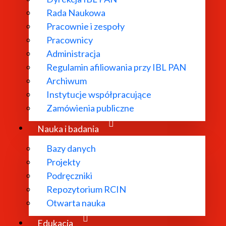
Rada Naukowa
Pracownie i zespoły
Pracownicy
Administracja
Regulamin afiliowania przy IBL PAN
Archiwum
Instytucje współpracujące
Zamówienia publiczne
Nauka i badania
Bazy danych
Projekty
Podręczniki
Repozytorium RCIN
oku 2000 pod kierunkiem prof. dr hab. Janusza Maciejews
Otwarta nauka
z Instytutem.
Edukacja