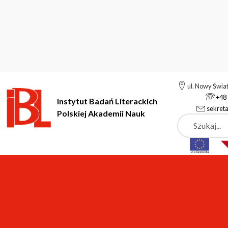
ul. Nowy Świa
+48 
Instytut Badań Literackich
sekreta
Polskiej Akademii Nauk
Szukaj
Instytut Badań Literackich Polskiej Akademii Nauk
Pracownie i 
Zespół Badań Obszarów 
pok. 131