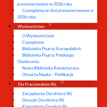
prenumerowane w 2026 roku
Czasopisma on-line prenumerowane w
2026 roku
Wydawnictwo
O Instytucie
O Wydawnictwie
Czasopisma
Biblioteka Pisarzy Staropolskich
Biblioteka Pisarzy Polskiego
Aktualności
Oświecenia
Nowa Biblioteka Romantyczna
Otwarta Nauka – Publikacje
Dyrekcja IBL PAN
Dla Pracowników IBL
Zarządzenia Dyrektora IBL
Decyzje Dyrektora IBL
Rada Naukowa
Komunikaty Dyrekcji IBL