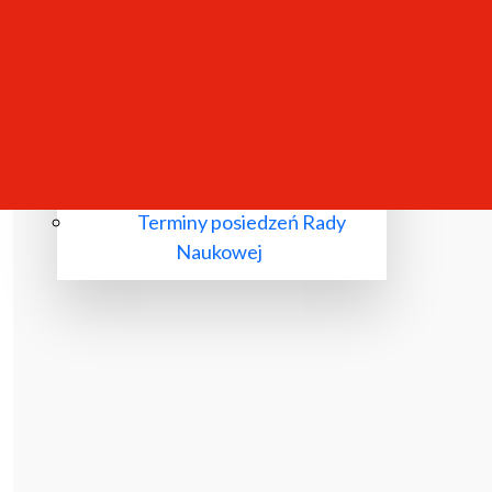
Komisje wyłonione przez Radę
Naukową
Przewody doktorskie
Przewody habilitacyjne
Nadania tytułu profesora
Terminy posiedzeń Rady
Naukowej