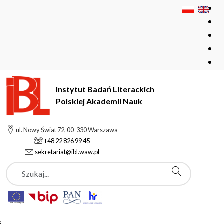
Instytut Badań Literackich
Polskiej Akademii Nauk
Instytut Badań Literackich Polskiej Akademii Nauk
Instytut
ul. Nowy Świat 72, 00-330 Warszawa
Aktualności
+48 22 826 99 45
sekretariat@ibl.waw.pl
Szukaj
Aktualności