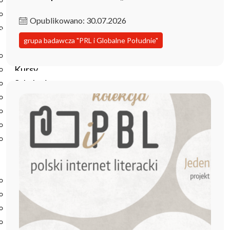
Podręczniki
Repozytorium RCIN
Opublikowano: 30.07.2026
Otwarta nauka
grupa badawcza "PRL i Globalne Południe"
Edukacja
Studia podyplomowe
Kursy
Szkolenia
Szkoła Doktorska Anthropos
Erasmus
Olimpiada Literatury i Języka Polskiego
Olimpiada Literatury i Języka Polskiego dla Szkół
Podstawowych
Biblioteka
O bibliotece
Godziny otwarcia
Katalog
Nowości