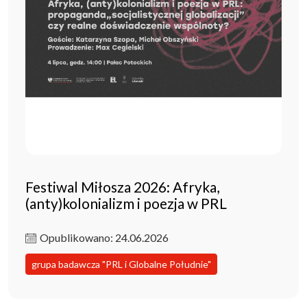
Festiwal Miłosza 2026: Afryka,
(anty)kolonializm i poezja w PRL
Opublikowano: 24.06.2026
grupa badawcza "PRL i Globalne Południe"