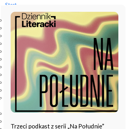
Start
Instytut
O Instytucie
Aktualności
Dyrekcja IBL PAN
Rada Naukowa
Pracownie i zespoły
Pracownicy
Administracja
Regulamin afiliowania przy IBL PAN
Archiwum
Instytucje współpracujące
Zamówienia publiczne
Nauka i badania
Bazy danych
Projekty
Trzeci podkast z serii „Na Południe”