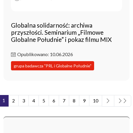
Globalna solidarność: archiwa
przyszłości. Seminarium „Filmowe
Globalne Południe” i pokaz filmu MIX
Opublikowano: 10.06.2026
grupa badawcza "PRL i Globalne Południe"
1
2
3
4
5
6
7
8
9
10
Strona 1 z 15