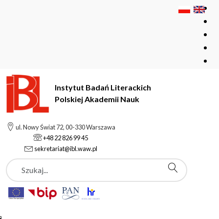
Instytut Badań Literackich
Polskiej Akademii Nauk
Instytut Badań Literackich Polskiej Akademii Nauk
ul. Nowy Świat 72, 00-330 Warszawa
Instytucje współpracujące
+48 22 826 99 45
Stowarzyszenie Pro Cultura Litteraria
sekretariat@ibl.waw.pl
Szukaj
Stowarzyszenie Pro
Cultura Litteraria