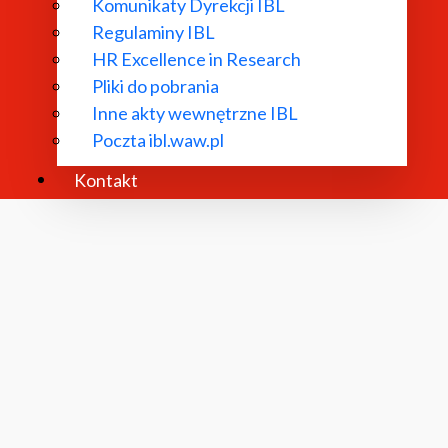
Komunikaty Dyrekcji IBL
Regulaminy IBL
Dyrekcja IBL PAN
HR Excellence in Research
Pliki do pobrania
Inne akty wewnętrzne IBL
Rada Naukowa
Poczta ibl.waw.pl
Kontakt