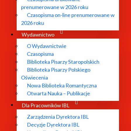
prenumerowane w 2026 roku
Czasopisma on-line prenumerowane w
2026 roku
Wydawnictwo
O Wydawnictwie
Czasopisma
Biblioteka Pisarzy Staropolskich
Biblioteka Pisarzy Polskiego
Oświecenia
Nowa Biblioteka Romantyczna
O Instytucie
Otwarta Nauka – Publikacje
Dla Pracowników IBL
Aktualności
Zarządzenia Dyrektora IBL
Decyzje Dyrektora IBL