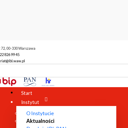
t 72, 00-330 Warszawa
22 826 99 45
riat@ibl.waw.pl
ktualności
Numer specjalny czasopisma "Memory Studies"
Start
Instytut
O Instytucie
Aktualności
MORY STUDIES"