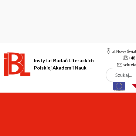
ul. Nowy Świa
+48 
Instytut Badań Literackich
sekreta
Polskiej Akademii Nauk
Szukaj
Instytut Badań Literackich Polskiej Akademii Nauk
Instytut
A
Aktualności
NUMER SPECJALNY CZASOPISMA "ME