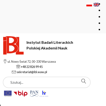
Instytut Badań Literackich
Polskiej Akademii Nauk
Instytut Badań Literackich Polskiej Akademii Nauk
ul. Nowy Świat 72, 00-330 Warszawa
Rada Naukowa
Komisje wyłonione przez Radę Naukową
+48 22 826 99 45
sekretariat@ibl.waw.pl
Szukaj
Komisje wyłonione
przez Radę Naukową