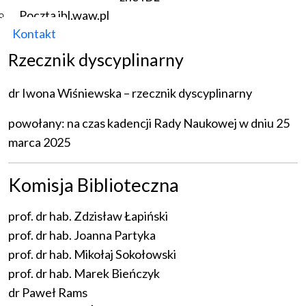
powołana w dniach 13 maja i 21 października 2025 r. na
Poczta ibl.waw.pl
czas kadencji Rady Naukowej
Kontakt
Rzecznik dyscyplinarny
dr Iwona Wiśniewska – rzecznik dyscyplinarny
powołany: na czas kadencji Rady Naukowej w dniu 25
marca 2025
Komisja Biblioteczna
prof. dr hab. Zdzisław Łapiński
prof. dr hab. Joanna Partyka
prof. dr hab. Mikołaj Sokołowski
prof. dr hab. Marek Bieńczyk
dr Paweł Rams