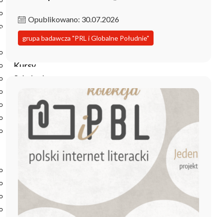
Podręczniki
Repozytorium RCIN
Opublikowano: 30.07.2026
Otwarta nauka
grupa badawcza "PRL i Globalne Południe"
Edukacja
Studia podyplomowe
Kursy
Szkolenia
Szkoła Doktorska Anthropos
Erasmus
Olimpiada Literatury i Języka Polskiego
Olimpiada Literatury i Języka Polskiego dla Szkół
Podstawowych
Biblioteka
O bibliotece
Godziny otwarcia
Katalog
Nowości