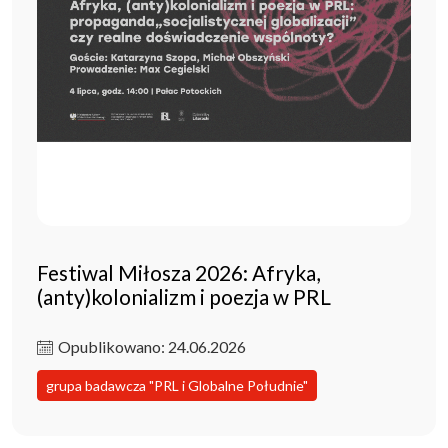
Festiwal Miłosza 2026: Afryka,
(anty)kolonializm i poezja w PRL
Opublikowano: 24.06.2026
grupa badawcza "PRL i Globalne Południe"