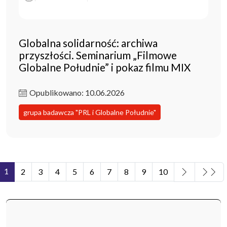
Globalna solidarność: archiwa
przyszłości. Seminarium „Filmowe
Globalne Południe” i pokaz filmu MIX
Opublikowano: 10.06.2026
grupa badawcza "PRL i Globalne Południe"
1
2
3
4
5
6
7
8
9
10
Strona 1 z 15