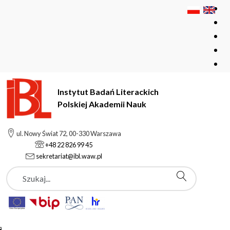
Instytut Badań Literackich
Polskiej Akademii Nauk
Instytut Badań Literackich Polskiej Akademii Nauk
Instytut
ul. Nowy Świat 72, 00-330 Warszawa
Aktualności
+48 22 826 99 45
sekretariat@ibl.waw.pl
Szukaj
Aktualności