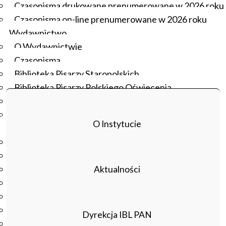
Czasopisma drukowane prenumerowane w 2026 roku
naukowych monografii cyfrowych we współpracy z
Czasopisma on-line prenumerowane w 2026 roku
innymi pracowniami i zespołami IBL-u oraz uczelniami i
Wydawnictwo
organizacjami zewnętrznymi, a także wspieraniem
O Wydawnictwie
przeniesienia w obszar cyfrowych przedsięwzięć
Czasopisma
realizowanych już w IBL-u poza przestrzenią cyfrową.
Biblioteka Pisarzy Staropolskich
Biblioteka Pisarzy Polskiego Oświecenia
Nowa Biblioteka Romantyczna
Otwarta Nauka – Publikacje
O Instytucie
Dla Pracowników IBL
Zarządzenia Dyrektora IBL
Decyzje Dyrektora IBL
Komunikaty Dyrekcji IBL
Aktualności
Regulaminy IBL
HR Excellence in Research
Pliki do pobrania
Dyrekcja IBL PAN
Inne akty wewnętrzne IBL