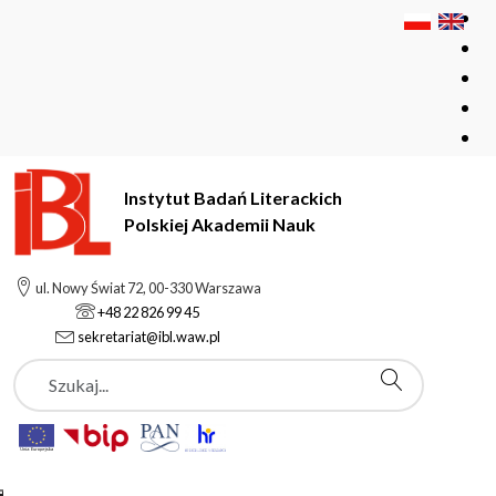
Instytut Badań Literackich
Polskiej Akademii Nauk
Instytut Badań Literackich Polskiej Akademii Nauk
ul. Nowy Świat 72, 00-330 Warszawa
Pracownie i zespoły
+48 22 826 99 45
Pracownia Edycji i Monografii Cyfrowych
sekretariat@ibl.waw.pl
Szukaj
Pracownia Edycji i
Monografii Cyfrowych