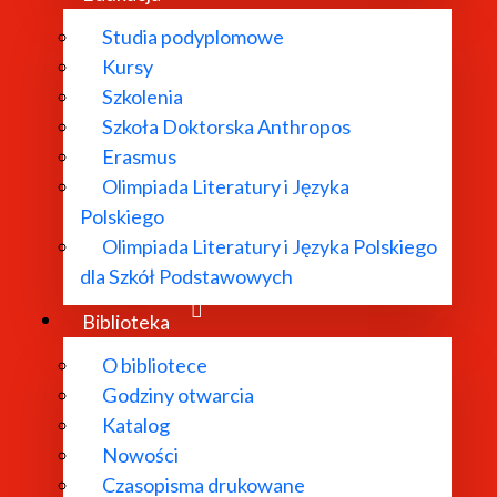
Studia podyplomowe
Kursy
Szkolenia
Szkoła Doktorska Anthropos
Erasmus
Olimpiada Literatury i Języka
Polskiego
Olimpiada Literatury i Języka Polskiego
dla Szkół Podstawowych
Biblioteka
h cyfrowo
O bibliotece
Godziny otwarcia
Katalog
Nowości
Czasopisma drukowane