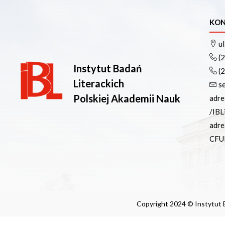
KON
ul
(
Instytut Badań
(
Literackich
s
Polskiej Akademii Nauk
adre
/IBL
adre
CFU
Copyright 2024 © Instytut B