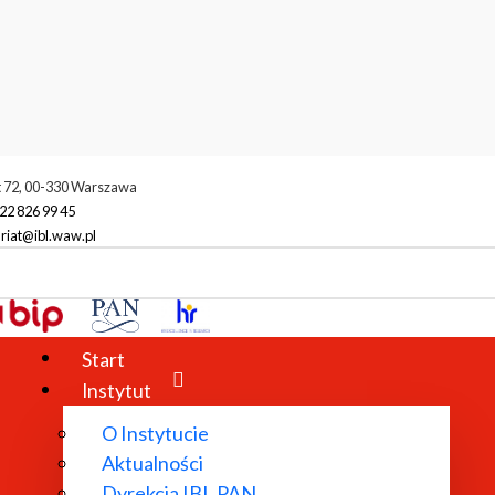
t 72, 00-330 Warszawa
22 826 99 45
riat@ibl.waw.pl
ików IBL
Pliki do pobrania
Start
Instytut
O Instytucie
Aktualności
Dyrekcja IBL PAN