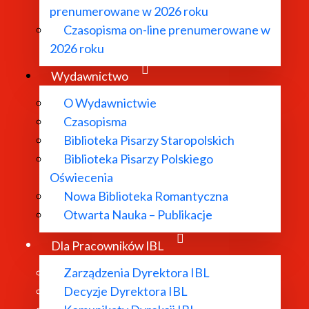
prenumerowane w 2026 roku
Czasopisma on-line prenumerowane w
2026 roku
Wydawnictwo
Zarządzenia Dyrektora IBL
O Wydawnictwie
Czasopisma
Biblioteka Pisarzy Staropolskich
Biblioteka Pisarzy Polskiego
Decyzje Dyrektora IBL
Oświecenia
Nowa Biblioteka Romantyczna
Otwarta Nauka – Publikacje
Komunikaty Dyrekcji IBL
Dla Pracowników IBL
Zarządzenia Dyrektora IBL
Regulaminy IBL
Decyzje Dyrektora IBL