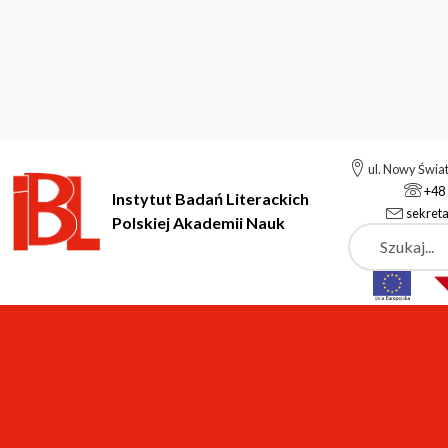
ul. Nowy Świa
+48 
Instytut Badań Literackich
sekreta
Polskiej Akademii Nauk
Szukaj
Instytut Badań Literackich Polskiej Akademii Nauk
Dla Pracown
Pliki do pobrania
Formularze