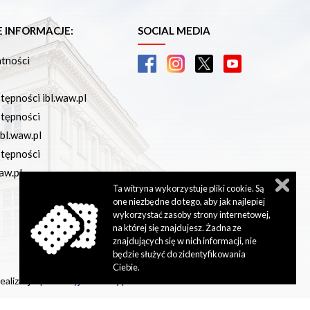
INFORMACJE:
SOCIAL MEDIA
atności
tępności ibl.waw.pl
stępności
bl.waw.pl
stępności
aw.pl
Ta witryna wykorzystuje pliki cookie. Są
one niezbędne do tego, aby jak najlepiej
wykorzystać zasoby strony internetowej,
na której się znajdujesz. Żadna ze
znajdujących się w nich informacji, nie
będzie służyć do zidentyfikowania
Ciebie.
ealizacja:
perfekcyjneStrony.pl