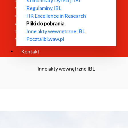
Komunikaty Dyrekcji IBL
Regulaminy IBL
HR Excellence in Research
HR Excellence in Research
Pliki do pobrania
Inne akty wewnętrzne IBL
Poczta ibl.waw.pl
Pliki do pobrania
Kontakt
Inne akty wewnętrzne IBL