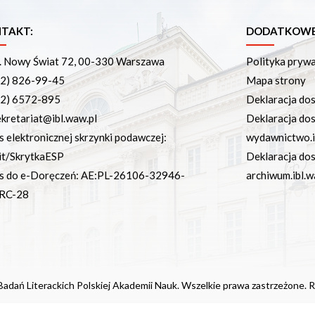
TAKT:
DODATKOWE 
. Nowy Świat 72, 00-330 Warszawa
Polityka pryw
22) 826-99-45
Mapa strony
22) 6572-895
Deklaracja dos
ekretariat@ibl.waw.pl
Deklaracja do
s elektronicznej skrzynki podawczej:
wydawnictwo.i
it/SkrytkaESP
Deklaracja do
s do e-Doręczeń: AE:PL-26106-32946-
archiwum.ibl.w
RC-28
adań Literackich Polskiej Akademii Nauk. Wszelkie prawa zastrzeżone. R