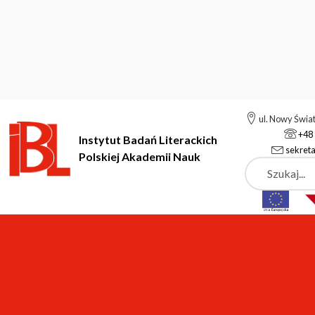
ul. Nowy Świa
+48 
Instytut Badań Literackich
sekreta
Polskiej Akademii Nauk
Szukaj
Instytut Badań Literackich Polskiej Akademii Nauk
Administracj
Dział Administracyjno
pok. 226, tel. (22) 826-77-65, 6572-712