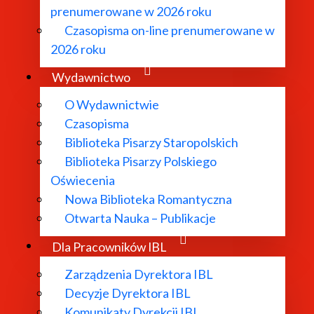
prenumerowane w 2026 roku
Czasopisma on-line prenumerowane w
2026 roku
Wydawnictwo
O Instytucie
O Wydawnictwie
Czasopisma
Biblioteka Pisarzy Staropolskich
Biblioteka Pisarzy Polskiego
Aktualności
Oświecenia
Nowa Biblioteka Romantyczna
Otwarta Nauka – Publikacje
Dyrekcja IBL PAN
Dla Pracowników IBL
Zarządzenia Dyrektora IBL
Decyzje Dyrektora IBL
Rada Naukowa
Komunikaty Dyrekcji IBL