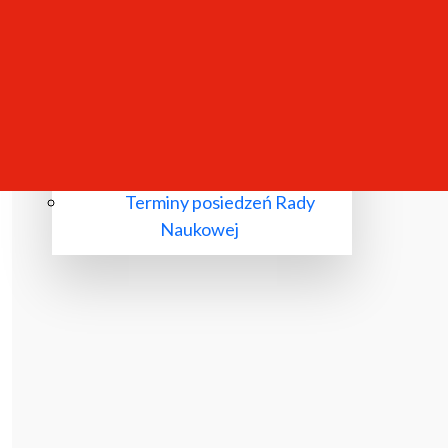
Komisje wyłonione przez Radę
Naukową
Przewody doktorskie
Przewody habilitacyjne
Nadania tytułu profesora
Terminy posiedzeń Rady
Naukowej