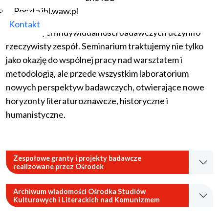
Najważniejszą i najbardziej podstawową formą pracy
Poczta ibl.waw.pl
Ośrodka jest regularne seminarium, które z kilkunastu
Kontakt
niezależnych indywidualności badawczych uczyniło
rzeczywisty zespół. Seminarium traktujemy nie tylko
jako okazję do wspólnej pracy nad warsztatem i
metodologią, ale przede wszystkim laboratorium
nowych perspektyw badawczych, otwierające nowe
horyzonty literaturoznawcze, historyczne i
humanistyczne.
Zespołowe granty i projekty badawcze
realizowane przez Ośrodek
Archiwum wiadomości Ośrodka Studiów
Kulturowych i Literackich nad Komunizmem