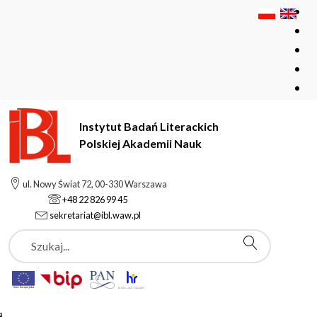
Instytut Badań Literackich
Polskiej Akademii Nauk
Instytut Badań Literackich Polskiej Akademii Nauk
ul. Nowy Świat 72, 00-330 Warszawa
Pracownie i zespoły
+48 22 826 99 45
Ośrodek Studiów Kulturowych i Literackich nad
sekretariat@ibl.waw.pl
Komunizmem
Szukaj
Ośrodek Studiów
Kulturowych i