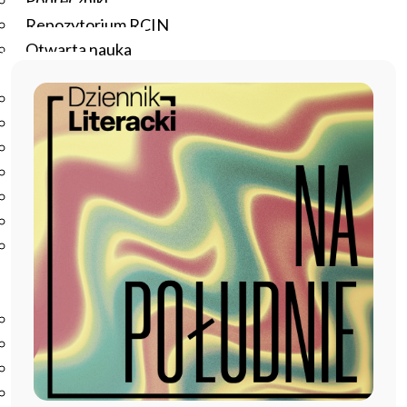
Podręczniki
Repozytorium RCIN
Otwarta nauka
Edukacja
Studia podyplomowe
Kursy
Szkolenia
Szkoła Doktorska Anthropos
Erasmus
Olimpiada Literatury i Języka Polskiego
Olimpiada Literatury i Języka Polskiego dla Szkół
Podstawowych
Biblioteka
O bibliotece
Godziny otwarcia
Katalog
Nowości