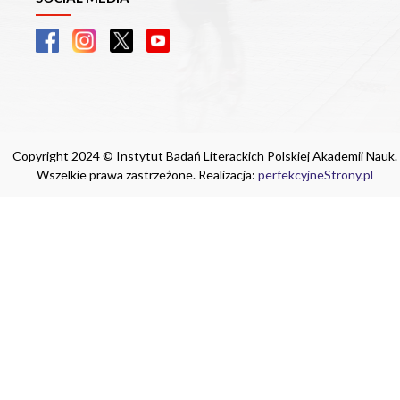
Copyright 2024 © Instytut Badań Literackich Polskiej Akademii Nauk.
Wszelkie prawa zastrzeżone. Realizacja:
perfekcyjneStrony.pl
Ta witryna wykorzystuje pliki cookie. Są
one niezbędne do tego, aby jak najlepiej
wykorzystać zasoby strony internetowej,
na której się znajdujesz. Żadna ze
znajdujących się w nich informacji, nie
będzie służyć do zidentyfikowania
Ciebie.