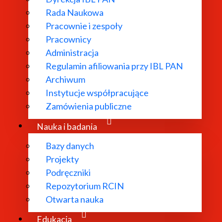
cji mobilnych podmiotów publicznych. Oświadczenie w spr
Rada Naukowa
Pracownie i zespoły
Pracownicy
Administracja
Regulamin afiliowania przy IBL PAN
stawą
Archiwum
Instytucje współpracujące
 cyfrowej stron internetowych i aplikacji mobilnych podmi
Zamówienia publiczne
stępności
Nauka i badania
Bazy danych
alizacji dnia:
2026-03-19
Projekty
Podręczniki
Repozytorium RCIN
owe
Otwarta nauka
a Kucharska
.
Edukacja