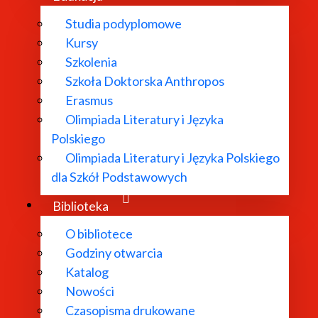
Studia podyplomowe
Kursy
Szkolenia
ub jej elementu,
Szkoła Doktorska Anthropos
ny lub jej elementu,
Erasmus
 innej alternatywnej formie.
Olimpiada Literatury i Języka
Polskiego
Olimpiada Literatury i Języka Polskiego
dla Szkół Podstawowych
żądanie,
śli żądanie dotyczy udostępnienia w formie alternatywnej 
Biblioteka
 najpóźniej w ciągu 7 dni. Jeśli w tym terminie zapewnien
O bibliotece
u 2 miesięcy od daty zgłoszenia.
Godziny otwarcia
Katalog
Nowości
Czasopisma drukowane
cji żądania można złożyć skargę do organu nadzorującego 