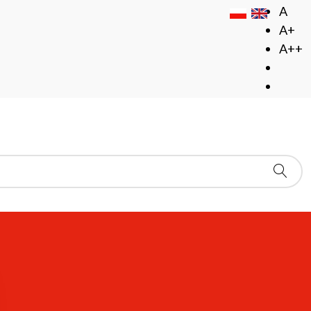
A
A+
A++
owej zgodnie z przepisami ustawy z dnia 4 kwietnia 2019