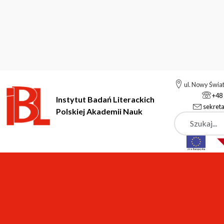
ul. Nowy Świa
+48 
Instytut Badań Literackich
sekreta
Polskiej Akademii Nauk
Szukaj
Instytut Badań Literackich Polskiej Akademii Nauk
Deklaracja do
Deklaracja dostępności 
Instytut Badań Literackich Polskiej Akademii Nauk
zo