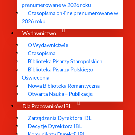
prenumerowane w 2026 roku
Czasopisma on-line prenumerowane w
arności 77 00-090 Warszawa
2026 roku
Wydawnictwo
O Wydawnictwie
Czasopisma
ademii Nauk
Biblioteka Pisarzy Staropolskich
Biblioteka Pisarzy Polskiego
Oświecenia
Nowa Biblioteka Romantyczna
Otwarta Nauka – Publikacje
 osób niepełnosprawnych.
Dla Pracowników IBL
Zarządzenia Dyrektora IBL
Decyzje Dyrektora IBL
łacu Staszica od strony ul. Świętokrzyskiej oraz od ul. 
Komunikaty Dyrekcji IBL