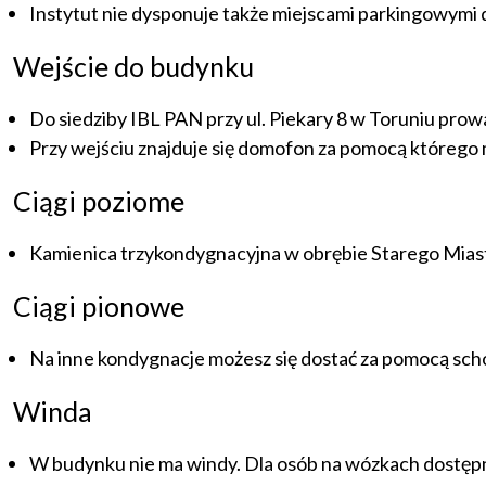
Instytut nie dysponuje także miejscami parkingowymi
Wejście do budynku
Do siedziby IBL PAN przy ul. Piekary 8 w Toruniu prow
Przy wejściu znajduje się domofon za pomocą któreg
Ciągi poziome
Kamienica trzykondygnacyjna w obrębie Starego Mias
Ciągi pionowe
Na inne kondygnacje możesz się dostać za pomocą sc
Winda
W budynku nie ma windy. Dla osób na wózkach dostępny