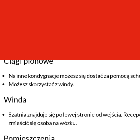
schody bez podjazdu dla wózków.
Brak naprowadzeń dla osób niewidomych i słabowidzą
Ciągi poziome
Pomieszczenia znajdują się na 2 kondygnacjach.
Ciągi pionowe
Na inne kondygnacje możesz się dostać za pomocą sc
Możesz skorzystać z windy.
Winda
Szatnia znajduje się po lewej stronie od wejścia. Recep
zmieścić się osoba na wózku.
Pomieszczenia