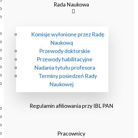
Podręczniki
Rada Naukowa
Repozytorium RCIN
Otwarta nauka
Edukacja
Studia podyplomowe
Komisje wyłonione przez Radę
Kursy
Naukową
Szkolenia
Przewody doktorskie
Szkoła Doktorska Anthropos
Przewody habilitacyjne
Erasmus
Nadania tytułu profesora
Olimpiada Literatury i Języka Polskiego
Terminy posiedzeń Rady
Olimpiada Literatury i Języka Polskiego dla Szkół
Naukowej
Podstawowych
Biblioteka
Regulamin afiliowania przy IBL PAN
O bibliotece
Godziny otwarcia
Katalog
Nowości
Pracownicy