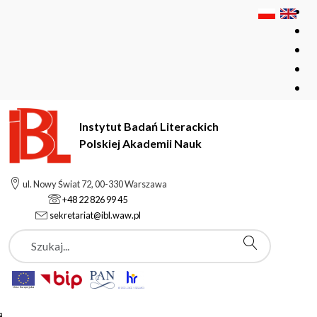
Instytut Badań Literackich
Polskiej Akademii Nauk
Instytut Badań Literackich Polskiej Akademii Nauk
ul. Nowy Świat 72, 00-330 Warszawa
Pracownicy
Marlena Olechowska
+48 22 826 99 45
sekretariat@ibl.waw.pl
Szukaj
Marlena Olechowska