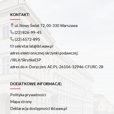
KONTAKT:
ul. Nowy Świat 72, 00-330 Warszawa
(22) 826-99-45
(22) 6572-895
sekretariat@ibl.waw.pl
adres elektronicznej skrzynki podawczej:
/IBLit/SkrytkaESP
adres do e-Doręczeń: AE:PL-26106-32946-CFURC-28
DODATKOWE INFORMACJE:
Polityka prywatności
Mapa strony
Deklaracja dostępności ibl.waw.pl