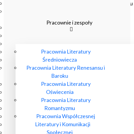
Czasopisma drukowane prenumerowane w 2026 roku
Czasopisma on-line prenumerowane w 2026 roku
Wydawnictwo
Pracownie i zespoły
O Wydawnictwie
Czasopisma
Biblioteka Pisarzy Staropolskich
Pracownia Literatury
Biblioteka Pisarzy Polskiego Oświecenia
Średniowiecza
Nowa Biblioteka Romantyczna
Pracownia Literatury Renesansu i
Otwarta Nauka – Publikacje
Baroku
Dla Pracowników IBL
Pracownia Literatury
Zarządzenia Dyrektora IBL
Oświecenia
Decyzje Dyrektora IBL
Pracownia Literatury
Komunikaty Dyrekcji IBL
Romantyzmu
Regulaminy IBL
Pracownia Współczesnej
HR Excellence in Research
Literatury i Komunikacji
Pliki do pobrania
Społecznej
Inne akty wewnętrzne IBL