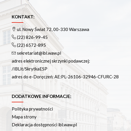
KONTAKT:
ul. Nowy Świat 72, 00-330 Warszawa
(22) 826-99-45
(22) 6572-895
sekretariat@ibl.waw.pl
adres elektronicznej skrzynki podawczej:
/IBLit/SkrytkaESP
adres do e-Doręczeń: AE:PL-26106-32946-CFURC-28
DODATKOWE INFORMACJE:
Polityka prywatności
Mapa strony
Deklaracja dostępności ibl.waw.pl