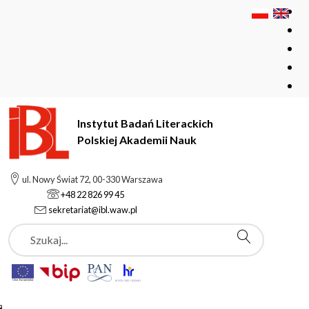
Instytut Badań Literackich
Polskiej Akademii Nauk
Instytut Badań Literackich Polskiej Akademii Nauk
Instytut
ul. Nowy Świat 72, 00-330 Warszawa
Pracownicy
Zięba Ilona
+48 22 826 99 45
sekretariat@ibl.waw.pl
Szukaj
Zięba Ilona