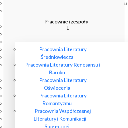
Czasopisma drukowane prenumerowane w 2026 roku
Czasopisma on-line prenumerowane w 2026 roku
Wydawnictwo
Pracownie i zespoły
O Wydawnictwie
Czasopisma
Biblioteka Pisarzy Staropolskich
Pracownia Literatury
Biblioteka Pisarzy Polskiego Oświecenia
Średniowiecza
Nowa Biblioteka Romantyczna
Pracownia Literatury Renesansu i
Otwarta Nauka – Publikacje
Baroku
Dla Pracowników IBL
Pracownia Literatury
Zarządzenia Dyrektora IBL
Oświecenia
Decyzje Dyrektora IBL
Pracownia Literatury
Komunikaty Dyrekcji IBL
Romantyzmu
Regulaminy IBL
Pracownia Współczesnej
HR Excellence in Research
Literatury i Komunikacji
Pliki do pobrania
Społecznej
Inne akty wewnętrzne IBL