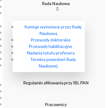
Podręczniki
Rada Naukowa
Repozytorium RCIN
Otwarta nauka
Edukacja
Studia podyplomowe
Komisje wyłonione przez Radę
Kursy
Naukową
Szkolenia
Przewody doktorskie
Szkoła Doktorska Anthropos
Przewody habilitacyjne
Erasmus
Nadania tytułu profesora
Olimpiada Literatury i Języka Polskiego
Terminy posiedzeń Rady
Olimpiada Literatury i Języka Polskiego dla Szkół
Naukowej
Podstawowych
Biblioteka
Regulamin afiliowania przy IBL PAN
O bibliotece
Godziny otwarcia
Katalog
Nowości
Pracownicy