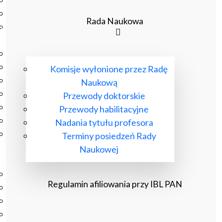
Podręczniki
Repozytorium RCIN
Rada Naukowa
Otwarta nauka
Edukacja
Studia podyplomowe
Kursy
Komisje wyłonione przez Radę
Szkolenia
Naukową
Szkoła Doktorska Anthropos
Przewody doktorskie
Erasmus
Przewody habilitacyjne
Olimpiada Literatury i Języka Polskiego
Nadania tytułu profesora
Olimpiada Literatury i Języka Polskiego dla Szkół
Terminy posiedzeń Rady
Podstawowych
Naukowej
Biblioteka
O bibliotece
Regulamin afiliowania przy IBL PAN
Godziny otwarcia
Katalog
Nowości