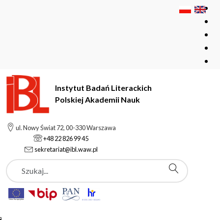
Instytut Badań Literackich
Polskiej Akademii Nauk
Instytut Badań Literackich Polskiej Akademii Nauk
Instytut
ul. Nowy Świat 72, 00-330 Warszawa
Pracownicy
Wilczewska Lucyna
+48 22 826 99 45
sekretariat@ibl.waw.pl
Szukaj
Wilczewska Lucyna