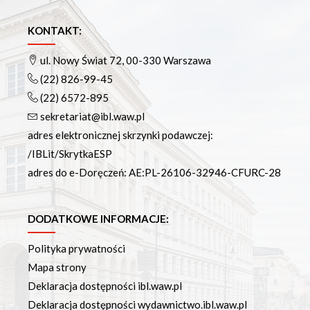
KONTAKT:
ul. Nowy Świat 72, 00-330 Warszawa
(22) 826-99-45
(22) 6572-895
sekretariat@ibl.waw.pl
adres elektronicznej skrzynki podawczej:
/IBLit/SkrytkaESP
adres do e-Doręczeń: AE:PL-26106-32946-CFURC-28
DODATKOWE INFORMACJE:
Polityka prywatności
Mapa strony
Deklaracja dostępności ibl.waw.pl
Deklaracja dostępności wydawnictwo.ibl.waw.pl