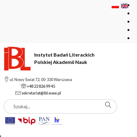
Instytut Badań Literackich
Polskiej Akademii Nauk
Instytut Badań Literackich Polskiej Akademii Nauk
Instytut
ul. Nowy Świat 72, 00-330 Warszawa
Pracownicy
Weronika Szulik
+48 22 826 99 45
sekretariat@ibl.waw.pl
Szukaj
Weronika Szulik