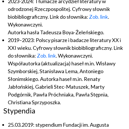
2023-2024: Tłumacze arcydzieł literatury w
odrodzonej Rzeczpospolitej. Cyfrowy słownik
biobibliograficzny. Link do słownika:
Zob. link
.
Wykonawczyni.
Autorka hasła Tadeusza Boya-Żeleńskiego.
2019–2023: Polscy pisarze i badacze literatury XX i
XXI wieku. Cyfrowy słownik biobibliograficzny. Link
do słownika:
Zob. link
. Wykonawczyni.
Współautorka (aktualizacja) haseł m.in. Wisławy
Szymborskiej, Stanisława Lema, Antoniego
Słonimskiego. Autorka haseł m.in. Renaty
Jabłońskiej, Gabrieli Stec-Matuszek, Marty
Podgórnik, Pawła Próchniaka, Pawła Stępnia,
Christiana Sprzyposzka.
Stypendia
25.03.2019: stypendium Fundacji im. Augusta