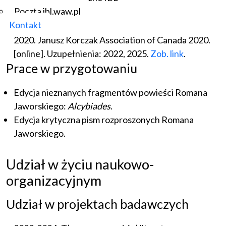
Prace bibliograficzne
Poczta ibl.waw.pl
Kontakt
Janusz Korczak Bibliography: English Sources 2012–
2020. Janusz Korczak Association of Canada 2020.
[online]. Uzupełnienia: 2022, 2025.
Zob. link
.
Prace w przygotowaniu
Edycja nieznanych fragmentów powieści Romana
Jaworskiego:
Alcybiades
.
Edycja krytyczna pism rozproszonych Romana
Jaworskiego.
Udział w życiu naukowo-
organizacyjnym
Udział w projektach badawczych