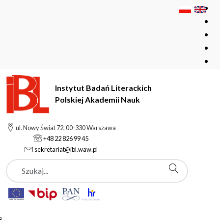
Instytut Badań Literackich
Polskiej Akademii Nauk
Instytut Badań Literackich Polskiej Akademii Nauk
Instytut
ul. Nowy Świat 72, 00-330 Warszawa
Pracownicy
Ostromęcki Tomasz
+48 22 826 99 45
sekretariat@ibl.waw.pl
Szukaj
Ostromęcki Tomasz