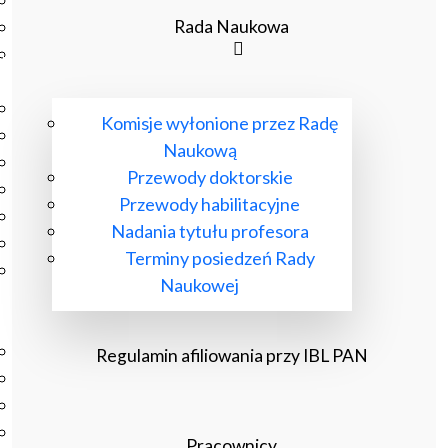
Podręczniki
Rada Naukowa
Repozytorium RCIN
Otwarta nauka
Edukacja
Studia podyplomowe
Komisje wyłonione przez Radę
Kursy
Naukową
Szkolenia
Przewody doktorskie
Szkoła Doktorska Anthropos
Przewody habilitacyjne
Erasmus
Nadania tytułu profesora
Olimpiada Literatury i Języka Polskiego
Terminy posiedzeń Rady
Olimpiada Literatury i Języka Polskiego dla Szkół
Naukowej
Podstawowych
Biblioteka
O bibliotece
Regulamin afiliowania przy IBL PAN
Godziny otwarcia
Katalog
Nowości
Pracownicy