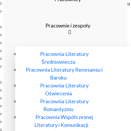
Czasopisma drukowane prenumerowane w 2026 roku
Czasopisma on-line prenumerowane w 2026 roku
Wydawnictwo
Pracownie i zespoły
O Wydawnictwie
Czasopisma
Biblioteka Pisarzy Staropolskich
Biblioteka Pisarzy Polskiego Oświecenia
Pracownia Literatury
Nowa Biblioteka Romantyczna
Średniowiecza
Otwarta Nauka – Publikacje
Pracownia Literatury Renesansu i
Dla Pracowników IBL
Baroku
Zarządzenia Dyrektora IBL
Pracownia Literatury
Decyzje Dyrektora IBL
Oświecenia
Komunikaty Dyrekcji IBL
Pracownia Literatury
Regulaminy IBL
Romantyzmu
HR Excellence in Research
Pracownia Współczesnej
Pliki do pobrania
Literatury i Komunikacji
Inne akty wewnętrzne IBL