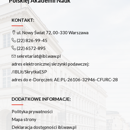
Polskiej Akademii Nauk
KONTAKT:
ul. Nowy Świat 72, 00-330 Warszawa
(22) 826-99-45
(22) 6572-895
sekretariat@ibl.waw.pl
adres elektronicznej skrzynki podawczej:
/IBLit/SkrytkaESP
adres do e-Doręczeń: AE:PL-26106-32946-CFURC-28
DODATKOWE INFORMACJE:
Polityka prywatności
Mapa strony
Deklaracja dostępności ibl.waw.pl