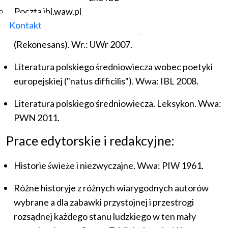
PWN 2001.
Poczta ibl.waw.pl
Kontakt
Średniowieczna teoria literatury w Polsce.
(Rekonesans). Wr.: UWr 2007.
Literatura polskiego średniowiecza wobec poetyki
europejskiej ("natus difficilis"). Wwa: IBL 2008.
Literatura polskiego średniowiecza. Leksykon. Wwa:
PWN 2011.
Prace edytorskie i redakcyjne:
Historie świeże i niezwyczajne. Wwa: PIW 1961.
Różne historyje z różnych wiarygodnych autorów
wybrane a dla zabawki przystojnej i przestrogi
rozsądnej każdego stanu ludzkiego w ten mały