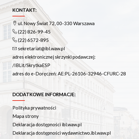
KONTAKT:
ul. Nowy Świat 72, 00-330 Warszawa
(22) 826-99-45
(22) 6572-895
sekretariat@ibl.waw.pl
adres elektronicznej skrzynki podawczej:
/IBLit/SkrytkaESP
adres do e-Doręczeń: AE:PL-26106-32946-CFURC-28
DODATKOWE INFORMACJE:
Polityka prywatności
Mapa strony
Deklaracja dostępności ibl.waw.pl
Deklaracja dostępności wydawnictwo.ibl.waw.pl