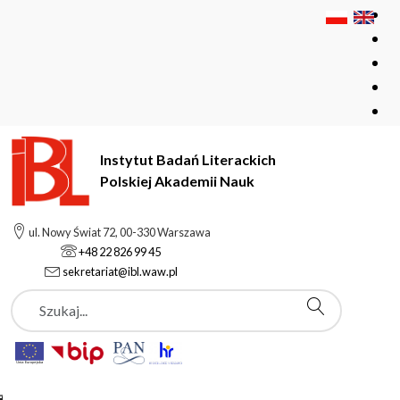
Instytut Badań Literackich
Polskiej Akademii Nauk
Instytut Badań Literackich Polskiej Akademii Nauk
Instytut
ul. Nowy Świat 72, 00-330 Warszawa
Pracownicy
Michałowska Teresa
+48 22 826 99 45
sekretariat@ibl.waw.pl
Szukaj
Michałowska Teresa