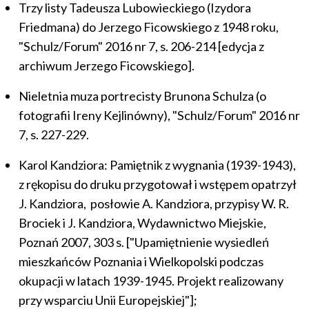
Trzy listy Tadeusza Lubowieckiego (Izydora
Friedmana) do Jerzego Ficowskiego z 1948 roku,
"Schulz/Forum" 2016 nr 7, s. 206-214 [edycja z
archiwum Jerzego Ficowskiego].
Nieletnia muza portrecisty Brunona Schulza (o
fotografii Ireny Kejlinówny), "Schulz/Forum" 2016 nr
7, s. 227-229.
Karol Kandziora: Pamiętnik z wygnania (1939-1943),
z rękopisu do druku przygotował i wstępem opatrzył
J. Kandziora, posłowie A. Kandziora, przypisy W. R.
Brociek i J. Kandziora, Wydawnictwo Miejskie,
Poznań 2007, 303 s. ["Upamiętnienie wysiedleń
mieszkańców Poznania i Wielkopolski podczas
okupacji w latach 1939-1945. Projekt realizowany
przy wsparciu Unii Europejskiej"];