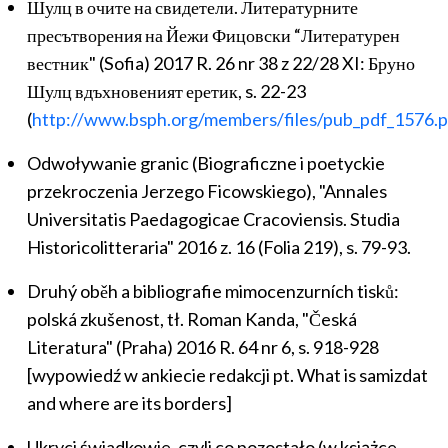
Шулц в очите на свидетели. Литературните
пресътворения на Йежи Фицовски “Литературен
вестник" (Sofia) 2017 R. 26 nr 38 z 22/28 XI: Бруно
Шулц вдъхновеният еретик, s. 22-23
(
http://www.bsph.org/members/files/pub_pdf_1576.p
Odwoływanie granic (Biograficzne i poetyckie
przekroczenia Jerzego Ficowskiego), "Annales
Universitatis Paedagogicae Cracoviensis. Studia
Historicolitteraria" 2016 z. 16 (Folia 219), s. 79-93.
Druhý oběh a bibliografie mimocenzurních tisků:
polská zkušenost, tł. Roman Kanda, "Česká
Literatura" (Praha) 2016 R. 64 nr 6, s. 918-928
[wypowiedź w ankiecie redakcji pt. What is samizdat
and where are its borders]
Ukryci świadkowie, czyli co pozostało (w książce