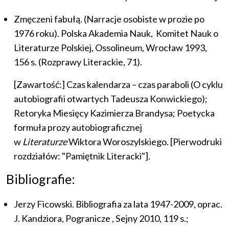
Zmęczeni fabułą. (Narracje osobiste w prozie po
1976 roku). Polska Akademia Nauk, Komitet Nauk o
Literaturze Polskiej, Ossolineum, Wrocław 1993,
156 s. (Rozprawy Literackie, 71).
[Zawartość:] Czas kalendarza – czas paraboli (O cyklu
autobiografii otwartych Tadeusza Konwickiego);
Retoryka Miesięcy Kazimierza Brandysa; Poetycka
formuła prozy autobiograficznej
w
Literaturze
Wiktora Woroszylskiego. [Pierwodruki
rozdziałów: "Pamiętnik Literacki"].
Bibliografie:
Jerzy Ficowski. Bibliografia za lata 1947-2009, oprac.
J. Kandziora, Pogranicze , Sejny 2010, 119 s.;