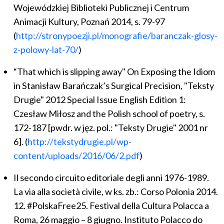
Wojewódzkiej Biblioteki Publicznej i Centrum
Animacji Kultury, Poznań 2014, s. 79-97
(
http://stronypoezji.pl/monografie/baranczak-glosy-
z-polowy-lat-70/
)
“That which is slipping away" On Exposing the Idiom
in Stanisław Barańczak’s Surgical Precision, "Teksty
Drugie" 2012 Special Issue English Edition 1:
Czesław Miłosz and the Polish school of poetry, s.
172-187 [pwdr. w jęz. pol.: "Teksty Drugie" 2001 nr
6]. (
http://tekstydrugie.pl/wp-
content/uploads/2016/06/2.pdf
)
Il secondo circuito editoriale degli anni 1976-1989.
La via alla società civile, w ks. zb.: Corso Polonia 2014.
12. #PolskaFree25. Festival della Cultura Polacca a
Roma, 26 maggio – 8 giugno. Instituto Polacco do