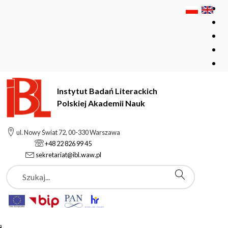
Instytut Badań Literackich
Polskiej Akademii Nauk
Instytut Badań Literackich Polskiej Akademii Nauk
Instytut
ul. Nowy Świat 72, 00-330 Warszawa
Pracownicy
Kandziora Jerzy
+48 22 826 99 45
sekretariat@ibl.waw.pl
Szukaj
Kandziora Jerzy