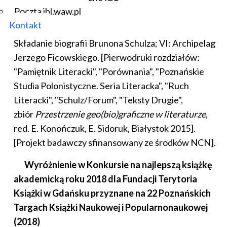
Księgi Brunona Wielkiego. Poetyckie i popularne
Poczta ibl.waw.pl
narracje w
Okolicach sklepów cynamonowych
;
Kontakt
Przestrzenie pamięci, przestrzenie rozproszenia.
Składanie biografii Brunona Schulza; VI: Archipelag
Jerzego Ficowskiego. [Pierwodruki rozdziałów:
"Pamiętnik Literacki", "Porównania", "Poznańskie
Studia Polonistyczne. Seria Literacka", "Ruch
Literacki", "Schulz/Forum", "Teksty Drugie",
zbiór
Przestrzenie geo(bio)graficzne w literaturze
,
red. E. Konończuk, E. Sidoruk, Białystok 2015].
[Projekt badawczy sfinansowany ze środków NCN].
Wyróżnienie w Konkursie na najlepszą książkę
akademicką roku 2018 dla Fundacji Terytoria
Książki w Gdańsku przyznane na 22 Poznańskich
Targach Książki Naukowej i Popularnonaukowej
(2018)