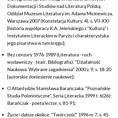
Dokumentacji i Studiów nad Literaturą Polską.
Oddział Muzeum Literatury im. Adama Mickiewicza,
Warszawa 2007 (Konstelacja Kultury, 4), s. VII-XXI
[historia współpracy K.A. Jeleńskiego z "Kulturą" i
Instytutem Literackim w Paryżu i charakterystyka
jego pisarstwa w tym kręgu];
Bez cenzury 1976-1989 (Literatura - ruch
wydawniczy - teatr. Bibliografia). "Działalność
Naukowa. Wybrane zagadnienia" 2000 z. 9, s. 18-20
[autorskie doniesienie naukowe];
O Atlantydzie Stanisława Barańczaka. "Poznańskie
Studia Polonistyczne", Seria Literacka 1999 t. 6(26):
Barańczak - poeta lector, s. 81-91;
Życie i dalsze okolice. "Twórczość" 1996 nr 7, s. 45-