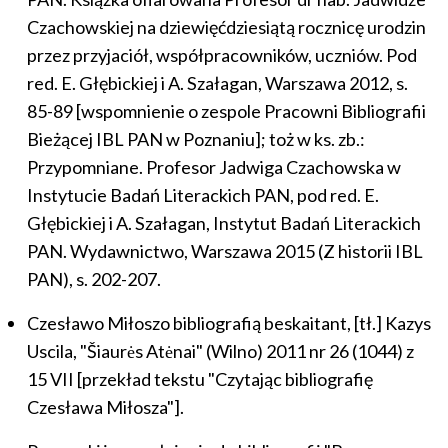
Czachowskiej na dziewięćdziesiątą rocznicę urodzin
przez przyjaciół, współpracowników, uczniów. Pod
red. E. Głębickiej i A. Szałagan, Warszawa 2012, s.
85-89 [wspomnienie o zespole Pracowni Bibliografii
Bieżącej IBL PAN w Poznaniu]; toż w ks. zb.:
Przypomniane. Profesor Jadwiga Czachowska w
Instytucie Badań Literackich PAN, pod red. E.
Głębickiej i A. Szałagan, Instytut Badań Literackich
PAN. Wydawnictwo, Warszawa 2015 (Z historii IBL
PAN), s. 202-207.
Czesławo Miłoszo bibliografią beskaitant, [tł.] Kazys
Uscila, "Šiaurės Atėnai" (Wilno) 2011 nr 26 (1044) z
15 VII [przekład tekstu "Czytając bibliografię
Czesława Miłosza"].