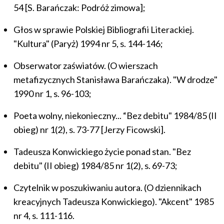
54 [S. Barańczak: Podróż zimowa];
Głos w sprawie Polskiej Bibliografii Literackiej.
"Kultura" (Paryż) 1994 nr 5, s. 144-146;
Obserwator zaświatów. (O wierszach
metafizycznych Stanisława Barańczaka). "W drodze"
1990 nr 1, s. 96-103;
Poeta wolny, niekonieczny... “Bez debitu" 1984/85 (II
obieg) nr 1(2), s. 73-77 [Jerzy Ficowski].
Tadeusza Konwickiego życie ponad stan. "Bez
debitu" (II obieg) 1984/85 nr 1(2), s. 69-73;
Czytelnik w poszukiwaniu autora. (O dziennikach
kreacyjnych Tadeusza Konwickiego). "Akcent" 1985
nr 4, s. 111-116.