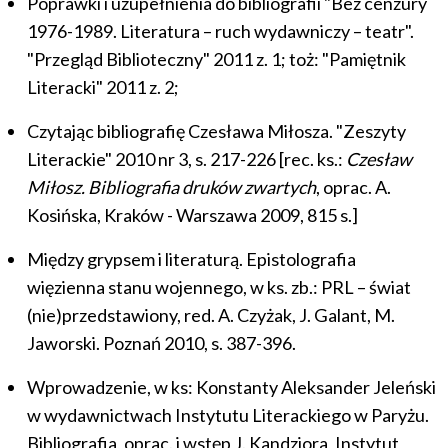
Poprawki i uzupełnienia do bibliografii "Bez cenzury
1976-1989. Literatura – ruch wydawniczy – teatr".
"Przegląd Biblioteczny" 2011 z. 1; toż: "Pamiętnik
Literacki" 2011 z. 2;
Czytając bibliografię Czesława Miłosza. "Zeszyty
Literackie" 2010 nr 3, s. 217-226 [rec. ks.:
Czesław
Miłosz. Bibliografia druków zwartych
, oprac. A.
Kosińska, Kraków - Warszawa 2009, 815 s.]
Między grypsem i literaturą. Epistolografia
więzienna stanu wojennego, w ks. zb.: PRL – świat
(nie)przedstawiony, red. A. Czyżak, J. Galant, M.
Jaworski. Poznań 2010, s. 387-396.
Wprowadzenie, w ks: Konstanty Aleksander Jeleński
w wydawnictwach Instytutu Literackiego w Paryżu.
Bibliografia, oprac. i wstęp J. Kandziora, Instytut