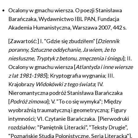
Ocalony w gmachu wiersza. O poezji Stanisława
Barańczaka, Wydawnictwo IBL PAN, Fundacja
Akademia Humanistyczna, Warszawa 2007, 442 s.
[Zawartość:] I. "Gdzie się zbudziłem" [
Dziennik
poranny, Sztuczne oddychanie, Ja wiem, że to
niesłuszne, Tryptyk z betonu, zmęczenia i śniegu
]; II.
Ocalony w gmachu wiersza [
Atlantyda i inne wiersze
z lat 1981-1985
]; Kryptografia wygnania; III.
Krajobrazy
Widokówki z tego świata
; IV.
Nieromantyczna podróż Stanisława Barańczaka
[
Podróż zimowa
]; V. "To co się wymyka"; Między
wyobraźnią traumatyczną i geometryczną; Figury
intymności; VI. Czytanie Barańczaka. [Pierwodruki
rozdziałów: "Pamiętnik Literacki", "Teksty Drugie",
"Poznańskie Studia Polonistyczne. Seria Literacka"].