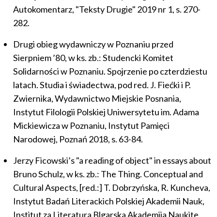
Autokomentarz, "Teksty Drugie" 2019 nr 1, s. 270-
282.
Drugi obieg wydawniczy w Poznaniu przed
Sierpniem ’80, w ks. zb.: Studencki Komitet
Solidarności w Poznaniu. Spojrzenie po czterdziestu
latach. Studia i świadectwa, pod red. J. Fiećki i P.
Zwiernika, Wydawnictwo Miejskie Posnania,
Instytut Filologii Polskiej Uniwersytetu im. Adama
Mickiewicza w Poznaniu, Instytut Pamięci
Narodowej, Poznań 2018, s. 63-84.
Jerzy Ficowski’s "a reading of object" in essays about
Bruno Schulz, w ks. zb.: The Thing. Conceptual and
Cultural Aspects, [red.:] T. Dobrzyńska, R. Kuncheva,
Instytut Badań Literackich Polskiej Akademii Nauk,
Institut za Literatura Blgarska Akademija Naukite,