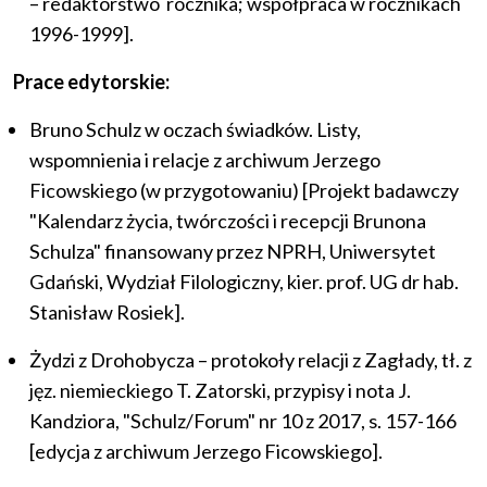
– redaktorstwo rocznika; współpraca w rocznikach
1996-1999].
Prace edytorskie:
Bruno Schulz w oczach świadków. Listy,
wspomnienia i relacje z archiwum Jerzego
Ficowskiego (w przygotowaniu) [Projekt badawczy
"Kalendarz życia, twórczości i recepcji Brunona
Schulza" finansowany przez NPRH, Uniwersytet
Gdański, Wydział Filologiczny, kier. prof. UG dr hab.
Stanisław Rosiek].
Żydzi z Drohobycza – protokoły relacji z Zagłady, tł. z
jęz. niemieckiego T. Zatorski, przypisy i nota J.
Kandziora, "Schulz/Forum" nr 10 z 2017, s. 157-166
[edycja z archiwum Jerzego Ficowskiego].