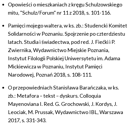
Opowieści o mieszkaniach z kręgu Schulzowskiego
mitu, "Schulz/Forum" nr 11 z 2018, s. 101-116.
Pamięci mojego waltera, w ks. zb.: Studencki Komitet
Solidarności w Poznaniu. Spojrzenie po czterdziestu
latach. Studia i świadectwa, pod red. J. Fiećki i P.
Zwiernika, Wydawnictwo Miejskie Poznania,
Instytut Filologii Polskiej Uniwersytetu im. Adama
Mickiewicza w Poznaniu, Instytut Pamięci
Narodowej, Poznań 2018, s. 108-111.
O przepowiedniach Stanisława Barańczaka, w ks.
zb.: Metafora – tekst – dyskurs. Colloquia
Mayenoviana I. Red. G. Grochowski, J. Kordys, J.
Leociak, M. Prussak, Wydawnictwo IBL, Warszawa
2017, s. 331-343.