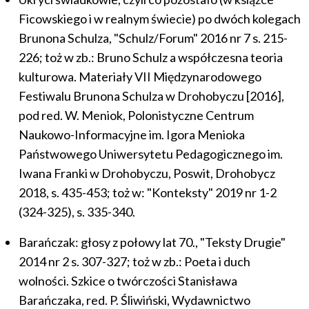
Ficowskiego i w realnym świecie) po dwóch kolegach
Brunona Schulza, "Schulz/Forum" 2016 nr 7 s. 215-
226; toż w zb.: Bruno Schulz a współczesna teoria
kulturowa. Materiały VII Międzynarodowego
Festiwalu Brunona Schulza w Drohobyczu [2016],
pod red. W. Meniok, Polonistyczne Centrum
Naukowo-Informacyjne im. Igora Menioka
Państwowego Uniwersytetu Pedagogicznego im.
Iwana Franki w Drohobyczu, Poswit, Drohobycz
2018, s. 435-453; toż w: "Konteksty" 2019 nr 1-2
(324-325), s. 335-340.
Barańczak: głosy z połowy lat 70., "Teksty Drugie"
2014 nr 2 s. 307-327; toż w zb.: Poeta i duch
wolności. Szkice o twórczości Stanisława
Barańczaka, red. P. Śliwiński, Wydawnictwo