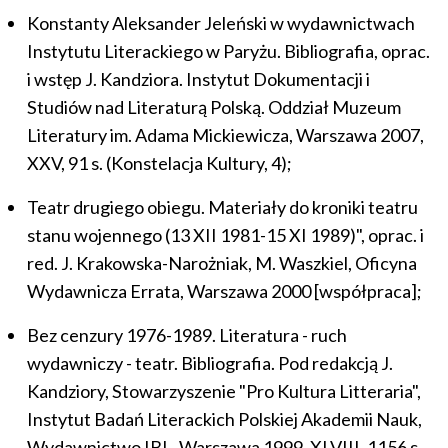
Konstanty Aleksander Jeleński w wydawnictwach
Instytutu Literackiego w Paryżu. Bibliografia, oprac.
i wstęp J. Kandziora. Instytut Dokumentacji i
Studiów nad Literaturą Polską. Oddział Muzeum
Literatury im. Adama Mickiewicza, Warszawa 2007,
XXV, 91 s. (Konstelacja Kultury, 4);
Teatr drugiego obiegu. Materiały do kroniki teatru
stanu wojennego (13 XII 1981-15 XI 1989)", oprac. i
red. J. Krakowska-Narożniak, M. Waszkiel, Oficyna
Wydawnicza Errata, Warszawa 2000 [współpraca];
Bez cenzury 1976-1989. Literatura - ruch
wydawniczy - teatr. Bibliografia. Pod redakcją J.
Kandziory, Stowarzyszenie "Pro Kultura Litteraria",
Instytut Badań Literackich Polskiej Akademii Nauk,
Wydawnictwo IBL, Warszawa 1999, XLVIII, 1156 s.