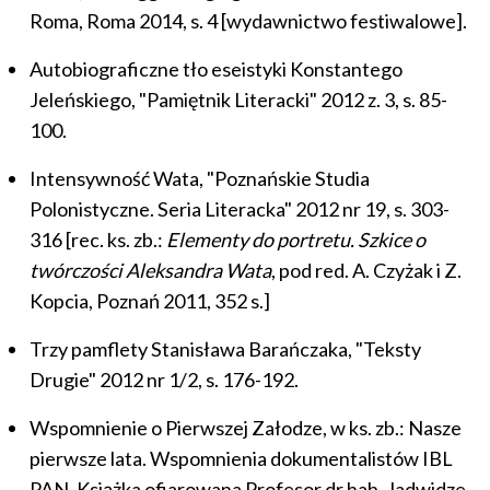
Roma, Roma 2014, s. 4 [wydawnictwo festiwalowe].
Autobiograficzne tło eseistyki Konstantego
Jeleńskiego, "Pamiętnik Literacki" 2012 z. 3, s. 85-
100.
Intensywność Wata, "Poznańskie Studia
Polonistyczne. Seria Literacka" 2012 nr 19, s. 303-
316 [rec. ks. zb.:
Elementy do portretu. Szkice o
twórczości Aleksandra Wata
, pod red. A. Czyżak i Z.
Kopcia, Poznań 2011, 352 s.]
Trzy pamflety Stanisława Barańczaka, "Teksty
Drugie" 2012 nr 1/2, s. 176-192.
Wspomnienie o Pierwszej Załodze, w ks. zb.: Nasze
pierwsze lata. Wspomnienia dokumentalistów IBL
PAN. Książka ofiarowana Profesor dr hab. Jadwidze