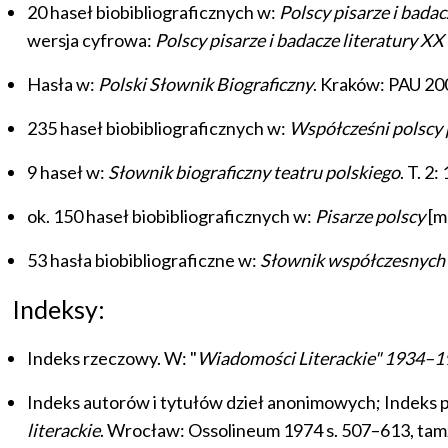
20 haseł biobibliograficznych w:
Polscy pisarze i bada
wersja cyfrowa:
Polscy pisarze i badacze literatury XX
Hasła w:
Polski Słownik Biograficzny
. Kraków: PAU 20
235 haseł biobibliograficznych w:
Współcześni polscy p
9 haseł w:
Słownik biograficzny teatru polskiego
. T. 
ok. 150 haseł biobibliograficznych w:
Pisarze polscy
[m
53 hasła biobibliograficzne w:
Słownik współczesnych 
Indeksy:
Indeks rzeczowy. W: "
Wiadomości Literackie" 1934–19
Indeks autorów i tytułów dzieł anonimowych; Indeks 
literackie
. Wrocław: Ossolineum 1974 s. 507–613, tam