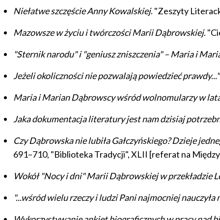
Niełatwe szczęście Anny Kowalskiej
. "Zeszyty Litera
Mazowsze w życiu i twórczości Marii Dąbrowskiej
. "C
"Sternik narodu" i "geniusz zniszczenia" – Maria i Ma
Jeżeli okoliczności nie pozwalają powiedzieć prawdy.
Maria i Marian Dąbrowscy wśród wolnomularzy w lata
Jaka dokumentacja literatury jest nam dzisiaj potrzeb
Czy Dąbrowska nie lubiła Gałczyńskiego? Dzieje jedne
691–710, "Biblioteka Tradycji", XLII [referat na Mi
Wokół "Nocy i dni" Marii Dąbrowskiej w przekładzie L
"...wśród wielu rzeczy i ludzi Pani najmocniej nauczy
Wykorzystywanie ankiet biograficznych w pracy nad bi