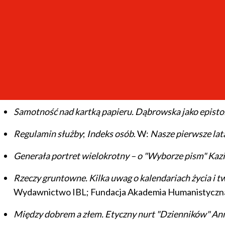
J
adwiga Czachowska (1922–2013)
. W:
Bibliotekarze 
Narodowa 2015, s. 43–55.
Bez gniewu i bezstronnie. Dlaczego Maria Dąbrowska 
Humanistyczna 2015, s. 336–356.
Dąbrowska a sprawa katyńska. O naradzie, której nie 
Humanistyczna 2013, s. 449–465.
Samotność nad kartką papieru. Dąbrowska jako episto
Regulamin służby
;
Indeks osób
. W:
Nasze pierwsze la
Generała portret wielokrotny – o "Wyborze pism" Ka
Rzeczy gruntowne. Kilka uwag o kalendariach życia i t
Wydawnictwo IBL; Fundacja Akademia Humanistyczna 
Między dobrem a złem. Etyczny nurt "Dzienników" An