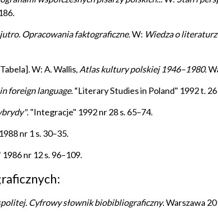
186.
 jutro. Opracowania faktograficzne
. W:
Wiedza o literaturz
 [Tabela]. W: A. Wallis,
Atlas kultury polskiej 1946–1980
. W
in foreign language
. “Literary Studies in Poland" 1992 t. 2
ybrydy"
. "Integracje" 1992 nr 28 s. 65–74.
1988 nr 1 s. 30–35.
" 1986 nr 12 s. 96–109.
graficznych:
politej. Cyfrowy słownik biobibliograficzny
. Warszawa 20