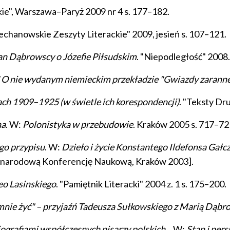
ckie", Warszawa–Paryż 2009 nr 4 s. 177–182.
iechanowskie Zeszyty Literackie" 2009, jesień s. 107–121.
rian Dąbrowscy o Józefie Piłsudskim
. "Niepodległość" 2008. T
.." O nie wydanym niemieckim przekładzie "Gwiazdy zaranne
ch 1909–1925 (w świetle ich korespondencji)
. "Teksty Dr
na
. W:
Polonistyka w przebudowie
. Kraków 2005 s. 717–72
go przypisu
. W:
Dzieło i życie Konstantego Ildefonsa Gałc
ędzynarodową Konferencję Naukową, Kraków 2003].
eo Lasinskiego
. "Pamiętnik Literacki" 2004 z. 1 s. 175–200.
ła mnie żyć" – przyjaźń Tadeusza Sułkowskiego z Marią Dąb
ografiami współczesnych pisarzy polskich...
W:
Stan i per