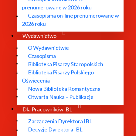
na 2016, 471 s.
prenumerowane w 2026 roku
Czasopisma on-line prenumerowane w
za Powszechna 1993, 681 s. Wyd. 2 zmienione i poszerzon
2026 roku
Wydawnictwo
O Wydawnictwie
" 2019 nr XXV, s. 326–341.
Czasopisma
Biblioteka Pisarzy Staropolskich
ci w korespondencji Marii Dąbrowskiej i Anny Kowalskiej 
Biblioteka Pisarzy Polskiego
Oświecenia
rka "Nocy i dni"
. "Pamiętnik Literacki" (Londyn) maj 2018, t
Nowa Biblioteka Romantyczna
iu tekstów na przykładzie edycji krytycznej "Nocy i dni"
Otwarta Nauka – Publikacje
Dla Pracowników IBL
. W:
Przypomniane. Profesor Jadwiga Czachowska w Insty
Zarządzenia Dyrektora IBL
; 170–174.
Decyzje Dyrektora IBL