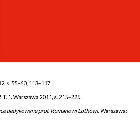
ibliografowie, dydaktycy
. Warszawa: Biblioteka
arszawa: Wydawnictwo IBL; Fundacja Akademia
wa: Wydawnictwo IBL; Fundacja Akademia
2, s. 55–60, 113–117.
ć
. T. 1. Warszawa 2011, s. 215–225.
 Prace dedykowane prof. Romanowi Lothowi
. Warszawa: