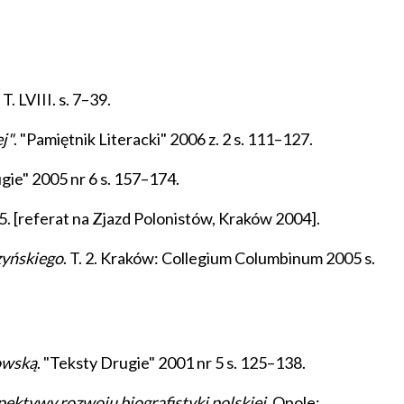
. LVIII. s. 7–39.
j"
. "Pamiętnik Literacki" 2006 z. 2 s. 111–127.
ugie" 2005 nr 6 s. 157–174.
5. [referat na Zjazd Polonistów, Kraków 2004].
zyńskiego
. T. 2. Kraków: Collegium Columbinum 2005 s.
rowską
. "Teksty Drugie" 2001 nr 5 s. 125–138.
spektywy rozwoju biografistyki polskiej
. Opole: