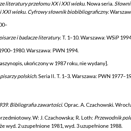
cze literatury przełomu XX i XXI wieku
. Nowa seria.
Słownik
 i XXI wieku. Cyfrowy słownik biobibliograficzny
. Warszaw
00–
isarze i badacze literatury
. T. 1–10. Warszawa: WSiP 199
2: 1900–1980. Warszawa: PWN 1994.
aszynopis, ukończony w 1987 roku, nie wydany].
pisarzy polskich
. Seria II. T. 1–3. Warszawa: PWN 1977–1
39. Bibliografia zawartości
. Oprac. A. Czachowski. Wroc
przedmiotowy. W: J. Czachowska; R. Loth:
Przewodnik polon
że wyd. 2 uzupełnione 1981, wyd. 3 uzupełnione 1988.