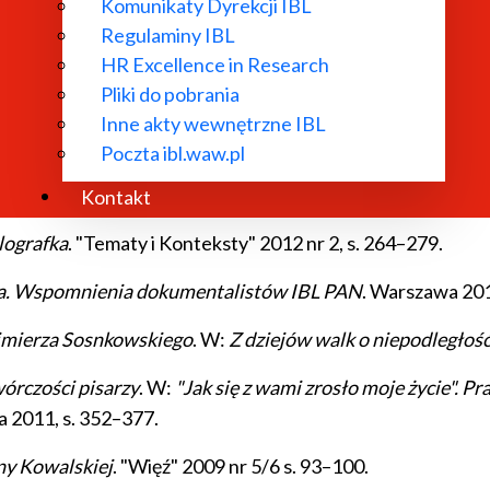
Komunikaty Dyrekcji IBL
polscy we wspomnieniach współczesnych. Organizatorzy, b
Regulaminy IBL
HR Excellence in Research
nie obroniła Marka Hłaski?
W:
Kariera pisarza w PRL-u
. W
Pliki do pobrania
Inne akty wewnętrzne IBL
Poczta ibl.waw.pl
było
. W:
Literatura w granicach prawa (XIX–XX w.)
. Warsza
Kontakt
lografka
. "Tematy i Konteksty" 2012 nr 2, s. 264–279.
ta. Wspomnienia dokumentalistów IBL PAN
. Warszawa 201
zimierza Sosnkowskiego
. W:
Z dziejów walk o niepodległoś
wórczości pisarzy
. W:
"Jak się z wami zrosło moje życie".
2011, s. 352–377.
ny Kowalskiej
. "Więź" 2009 nr 5/6 s. 93–100.