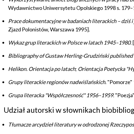
Wydawnictwo Uniwersytetu Opolskiego 1998 s. 179–
Prace dokumentacyjne w badaniach literackich – dziś i
Zjazd Polonistów, Warszawa 1995].
Wykaz grup literackich w Polsce w latach 1945–1980
.
Bibliography of Gustaw Herling-Grudziński published 
Helikon. Orientacja po latach
;
Orientacja Poetycka "H
Grupy literackie regionów nadwiślańskich
. "Pomorze" 
Grupa literacka "Współczesność" 1956–1959
. "Poezja
Udział autorski w słownikach biobiblio
Tłumacze arcydzieł literatury w odrodzonej Rzeczypos