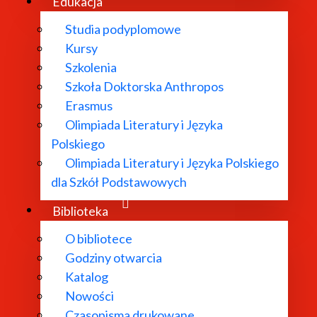
Edukacja
Studia podyplomowe
Kursy
Szkolenia
Szkoła Doktorska Anthropos
Erasmus
Olimpiada Literatury i Języka
Polskiego
Olimpiada Literatury i Języka Polskiego
dla Szkół Podstawowych
Biblioteka
O bibliotece
Godziny otwarcia
Katalog
Nowości
Czasopisma drukowane