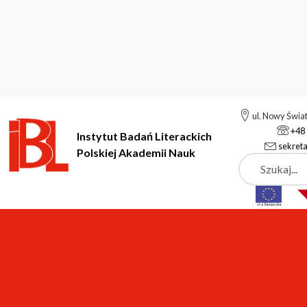
ul. Nowy Świa
+48 
Instytut Badań Literackich
sekreta
Polskiej Akademii Nauk
Szukaj
Instytut Badań Literackich Polskiej Akademii Nauk
Instytut
P
Głębicka Ewa