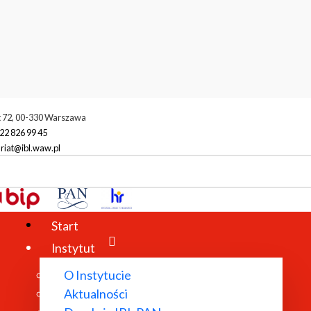
t 72, 00-330 Warszawa
22 826 99 45
riat@ibl.waw.pl
racownicy
Głębicka Ewa
Start
Instytut
O Instytucie
Aktualności