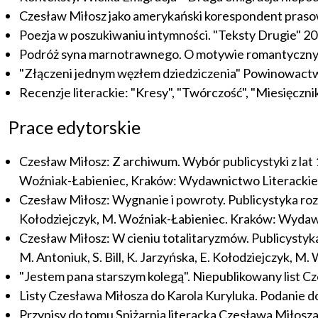
Czesław Miłosz jako amerykański korespondent prasow
Poezja w poszukiwaniu intymności. "Teksty Drugie" 2008
Podróż syna marnotrawnego. O motywie romantycznym w
"Złączeni jednym węzłem dziedziczenia" Powinowactwa 
Recenzje literackie: "Kresy", "Twórczość", "Miesięczni
Prace edytorskie
Czesław Miłosz: Z archiwum. Wybór publicystyki z lat 19
Woźniak-Łabieniec, Kraków: Wydawnictwo Literackie
Czesław Miłosz: Wygnanie i powroty. Publicystyka rozpr
Kołodziejczyk, M. Woźniak-Łabieniec. Kraków: Wydawn
Czesław Miłosz: W cieniu totalitaryzmów. Publicystyka
M. Antoniuk, S. Bill, K. Jarzyńska, E. Kołodziejczyk,
"Jestem pana starszym kolegą". Niepublikowany list Cz
Listy Czesława Miłosza do Karola Kuryluka. Podanie 
Przypisy do tomu Spiżarnia literacka Czesława Miłos