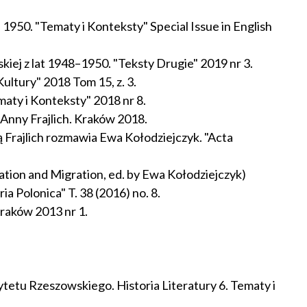
950. "Tematy i Konteksty" Special Issue in English
kiej z lat 1948–1950. "Teksty Drugie" 2019 nr 3.
ultury" 2018 Tom 15, z. 3.
aty i Konteksty" 2018 nr 8.
 Anny Frajlich. Kraków 2018.
ą Frajlich rozmawia Ewa Kołodziejczyk. "Acta
ation and Migration, ed. by Ewa Kołodziejczyk)
a Polonica" T. 38 (2016) no. 8.
Kraków 2013 nr 1.
etu Rzeszowskiego. Historia Literatury 6. Tematy i