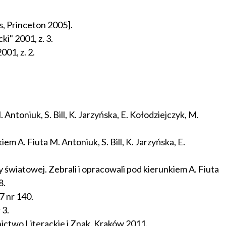
s, Princeton 2005].
" 2001, z. 3.
01, z. 2.
ntoniuk, S. Bill, K. Jarzyńska, E. Kołodziejczyk, M.
 A. Fiuta M. Antoniuk, S. Bill, K. Jarzyńska, E.
 światowej. Zebrali i opracowali pod kierunkiem A. Fiuta
8.
7 nr 140.
 3.
ictwo Literackie i Znak. Kraków 2011.