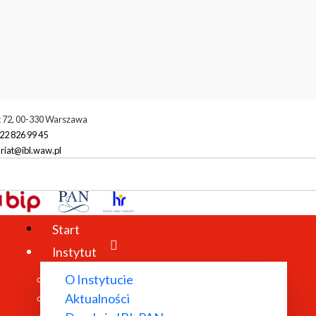
t 72, 00-330 Warszawa
22 826 99 45
riat@ibl.waw.pl
racownicy
Ewa Kołodziejczyk
Start
Instytut
O Instytucie
Aktualności