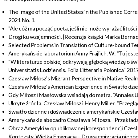
The Image of the United States in the Published Corr
2021 No. 1.
"Ale cóż ma począć poeta, jeśli nie może wyrażać litoś
Drogi ku wzajemności. [Recenzja książki Marka Bernack
Selected Problems in Translation of Culture-bound Te
Amerykańskie laboratorium Anny Frajlich. W: "Tu jestem
"W literaturze polskiej odkrywają głęboką wiedzę o św
Universitatis Lodziensis. Folia Litteraria Polonica" 2017
Czesław Miłosz's Migrant Perspective in Native Realm.
Czesław Miłosz's American Experience in Światło dzienne
Gdy Miłosz i Masłowska wsiadają do metra. "Annales Un
Ukryte źródła. Czesław Miłosz i Henry Miller. "Przegl
Światło dzienne i doświadczenie amerykańskie Czesława 
Amerykańskie abecadło Czesława Miłosza. "Przekłada
Obraz Ameryki w opublikowanej korespondencji Czesła
Konteksty. Wielka Emigracja – Druga emigracja niepo