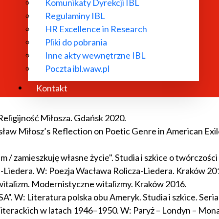
Komunikaty Dyrekcji IBL
Regulaminy IBL
HR Excellence in Research
Pliki do pobrania
egły labirynt". Prace ofiarowane Profesorowi Wojciechowi 
Inne akty wewnętrzne IBL
Poczta ibl.waw.pl
i po. Czesław Miłosz. Kraków 2021.
Kontakt
gro Spirituals. W: Genetic Translation Studies. Conflict 
Religijność Miłosza. Gdańsk 2020.
sław Miłosz’s Reflection on Poetic Genre in American Ex
 / zamieszkuję własne życie". Studia i szkice o twórczości
Liedera. W: Poezja Wacława Rolicza-Liedera. Kraków 20
witalizm. Modernistyczne witalizmy. Kraków 2016.
SA". W: Literatura polska obu Ameryk. Studia i szkice. Ser
literackich w latach 1946–1950. W: Paryż – Londyn – Mo