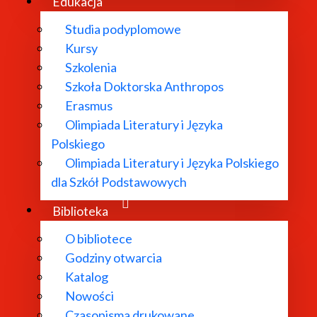
Edukacja
Studia podyplomowe
Kursy
Szkolenia
ukowych
Szkoła Doktorska Anthropos
Erasmus
Olimpiada Literatury i Języka
Polskiego
Olimpiada Literatury i Języka Polskiego
dla Szkół Podstawowych
Biblioteka
O bibliotece
maczenia; specjalność język angielski (dyplom z wyróżnie
Godziny otwarcia
ture-bound Terms in Beautiful Twentysomethings by Mare
Katalog
Nowości
nawstwo na Wydziale Polonistyki Uniwersytetu Jagiellońsk
Czasopisma drukowane