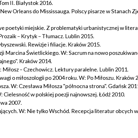
Tom II. Białystok 2016.
 New Orleans do Mississauga. Polscy pisarze w Stanach Zj
etyki miejskie. Z problematyki urbanistycznej w litera
ozaik – Krytyk – Tłumacz. Lublin 2015.
yszewski. Rewizje i filiacje. Kraków 2015.
oezji Marcina Świetlickiego. W: Sacrum na nowo poszukiwane.
tajnego". Kraków 2014.
 Miłosz – Czechowicz. Lektury paralelne. Lublin 2011.
Uwagi o miłoszologii po 2004 roku. W: Po Miłoszu. Kraków 
sza. W: Czesława Miłosza "północna strona". Gdańsk 201
: Cielesność w polskiej poezji najnowszej. Łódź 2010.
awa 2007.
dujących. W: Nie tylko Wschód. Recepcja literatur obcych