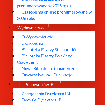
 w przewodzie: prof. dr hab. Małgorzata Czermińska (UG), 
prenumerowane w 2026 roku
Czasopisma on-line prenumerowane w
raturoznawstwo polskie w Instytucie Polonistyki Uniwers
2026 roku
nizmu europejskiego. Promotor: prof. dr hab. Marian Stal
Wydawnictwo
ycielska (dyplom z wyróżnieniem) w Instytucie Polonistyki 
O Wydawnictwie
Miłosza. Promotor: prof. dr hab. Marian Stala. Recenzent:
Czasopisma
 prof. dr hab. Jan Błoński, prof. dr hab. Ryszard Nycz.
Biblioteka Pisarzy Staropolskich
Biblioteka Pisarzy Polskiego
Oświecenia
Nowa Biblioteka Romantyczna
Otwarta Nauka – Publikacje
anowski. De Gruyter Open 2020. Dostępny w Internecie:
Zo
Dla Pracowników IBL
 2015.
Zarządzenia Dyrektora IBL
 wobec modernizmu literackiego. Kraków: 2006.
Decyzje Dyrektora IBL