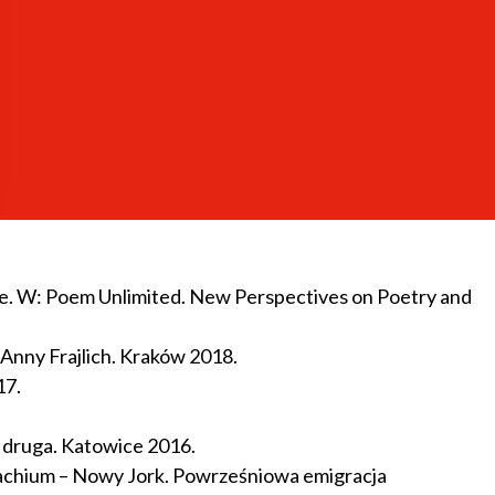
Ligęzie na jubileusz siedemdziesięciolecia. Pod red. M.
and Collaboration in Liminal Spaces. Bloomsbury Academic
ile. W: Poem Unlimited. New Perspectives on Poetry and
 Anny Frajlich. Kraków 2018.
17.
ia druga. Katowice 2016.
nachium – Nowy Jork. Powrześniowa emigracja