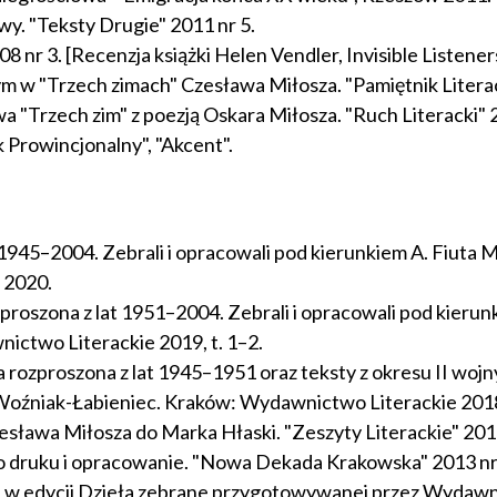
y. "Teksty Drugie" 2011 nr 5.
 nr 3. [Recenzja książki Helen Vendler, Invisible Listener
 "Trzech zimach" Czesława Miłosza. "Pamiętnik Literacki
"Trzech zim" z poezją Oskara Miłosza. "Ruch Literacki" 20
k Prowincjonalny", "Akcent".
45–2004. Zebrali i opracowali pod kierunkiem A. Fiuta M. A
 2020.
oszona z lat 1951–2004. Zebrali i opracowali pod kierunkiem
ictwo Literackie 2019, t. 1–2.
 rozproszona z lat 1945–1951 oraz teksty z okresu II wojny
 M. Woźniak-Łabieniec. Kraków: Wydawnictwo Literackie 201
esława Miłosza do Marka Hłaski. "Zeszyty Literackie" 201
do druku i opracowanie. "Nowa Dekada Krakowska" 2013 nr
za w edycji Dzieła zebrane przygotowywanej przez Wydawn