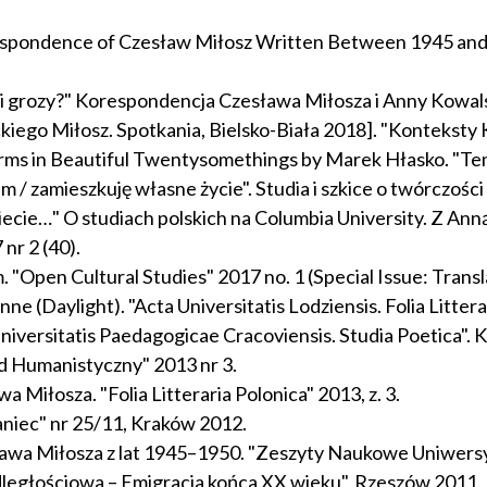
espondence of Czesław Miłosz Written Between 1945 and 1
ci i grozy?" Korespondencja Czesława Miłosza i Anny Kowals
iego Miłosz. Spotkania, Bielsko-Biała 2018]. "Konteksty K
rms in Beautiful Twentysomethings by Marek Hłasko. "Tem
 / zamieszkuję własne życie". Studia i szkice o twórczości
iecie…" O studiach polskich na Columbia University. Z Ann
 nr 2 (40).
 "Open Cultural Studies" 2017 no. 1 (Special Issue: Transl
 (Daylight). "Acta Universitatis Lodziensis. Folia Litterari
iversitatis Paedagogicae Cracoviensis. Studia Poetica". 
ąd Humanistyczny" 2013 nr 3.
Miłosza. "Folia Litteraria Polonica" 2013, z. 3.
niec" nr 25/11, Kraków 2012.
wa Miłosza z lat 1945–1950. "Zeszyty Naukowe Uniwersyt
dległościowa – Emigracja końca XX wieku", Rzeszów 2011.