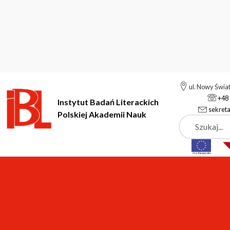
ul. Nowy Świa
+48 
Instytut Badań Literackich
sekreta
Polskiej Akademii Nauk
Szukaj
Instytut Badań Literackich Polskiej Akademii Nauk
Instytut
P
Ewa Kołodziejczyk