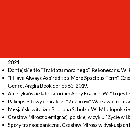
Artykuły i rozprawy naukowe
w monografiach naukowych
Czesław Miłosz o Nowym Jorku. W: "Odcisk palca – rozl
Antoniuka i D. Siwor. Kraków 2021.
Z archiwów Kontynentów Czesława Miłosza. W: Przed 
Czesław Miłosz’s Genetic Dossier in Translation of Ne
2021.
Dantejskie tło "Traktatu moralnego". Rekonesans. W: 
"I Have Always Aspired to a More Spacious Form". Cze
Genre. Anglia Book Series 63, 2019.
Amerykańskie laboratorium Anny Frajlich. W: "Tu jestem
Palimpsestowy charakter "Zegarów" Wacława Rolicza-
Mesjański witalizm Brunona Schulza. W: Młodopolski 
Czesław Miłosz o emigracji polskiej w cyklu "Życie w U
Spory transoceaniczne. Czesław Miłosz w dyskusjach 