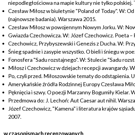
niepodległościowa na mapie kultury nie tylko polskiej. 
Czesław Miłosz w biuletynie "Poland of Today". W: Od
(najnowsze badania). Warszawa 2015.
Czesław Miłosz w powojennym Nowym Jorku. W: Nowe po
Gwiazda Czechowicza. W: Józef Czechowicz. Poeta – Pr
Czechowicz, Przybyszewski i Genezis z Ducha. W: Przyb
Śnieg spadnie i zasypie wszystko. O bieli i śniegu w p
Fonosfera "Sadu rozstajnego". W: Stulecie "Sadu rozs
Miłosz i Czechowicz w dziejach recepcji awangardy. W:
Po, czyli przed. Miłoszowskie tematy do odstąpienia. 
Amerykańskie źródła Rodzinnej Europy Czesława Miło
Pęknięcia i szwy. O poezji Marzanny Bogumiły Kielar. W
Przedmowa do: J. Lechoń: Aut Caesar aut nihil. Warsz
Józef Czechowicz, "Kamena" i literatura krajów sąsia
2007.
w czasopismach recenzowanych