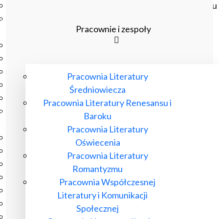
Czasopisma drukowane prenumerowane w 2026 roku
Czasopisma on-line prenumerowane w 2026 roku
Pracownie i zespoły
Wydawnictwo
O Wydawnictwie
Czasopisma
Biblioteka Pisarzy Staropolskich
Pracownia Literatury
Biblioteka Pisarzy Polskiego Oświecenia
Średniowiecza
Nowa Biblioteka Romantyczna
Pracownia Literatury Renesansu i
Otwarta Nauka – Publikacje
Baroku
Dla Pracowników IBL
Pracownia Literatury
Zarządzenia Dyrektora IBL
Oświecenia
Decyzje Dyrektora IBL
Pracownia Literatury
Komunikaty Dyrekcji IBL
Romantyzmu
Regulaminy IBL
Pracownia Współczesnej
HR Excellence in Research
Literatury i Komunikacji
Pliki do pobrania
Społecznej
Inne akty wewnętrzne IBL