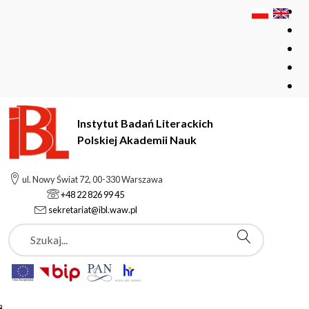
Instytut Badań Literackich
Polskiej Akademii Nauk
Instytut Badań Literackich Polskiej Akademii Nauk
Instytut
ul. Nowy Świat 72, 00-330 Warszawa
Pracownicy
Emilia Kolinko
+48 22 826 99 45
sekretariat@ibl.waw.pl
Szukaj
Emilia Kolinko