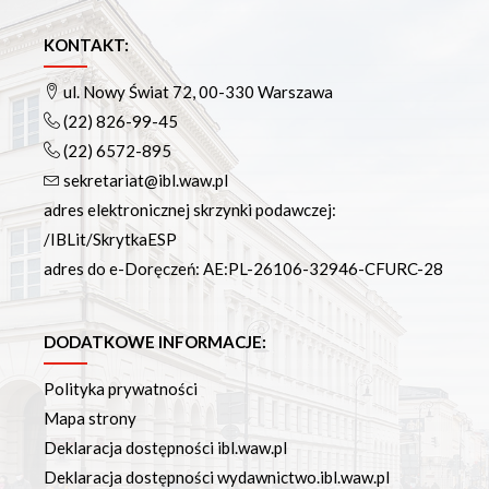
KONTAKT:
ul. Nowy Świat 72, 00-330 Warszawa
(22) 826-99-45
(22) 6572-895
sekretariat@ibl.waw.pl
adres elektronicznej skrzynki podawczej:
/IBLit/SkrytkaESP
adres do e-Doręczeń: AE:PL-26106-32946-CFURC-28
DODATKOWE INFORMACJE:
Polityka prywatności
Mapa strony
Deklaracja dostępności ibl.waw.pl
Deklaracja dostępności wydawnictwo.ibl.waw.pl