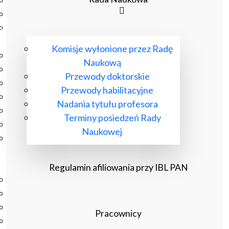
Podręczniki
Repozytorium RCIN
Otwarta nauka
Edukacja
Komisje wyłonione przez Radę
Studia podyplomowe
Naukową
Kursy
Przewody doktorskie
Szkolenia
Przewody habilitacyjne
Szkoła Doktorska Anthropos
Nadania tytułu profesora
Erasmus
Terminy posiedzeń Rady
Olimpiada Literatury i Języka Polskiego
Naukowej
Olimpiada Literatury i Języka Polskiego dla Szkół
Podstawowych
Biblioteka
Regulamin afiliowania przy IBL PAN
O bibliotece
Godziny otwarcia
Katalog
Pracownicy
Nowości