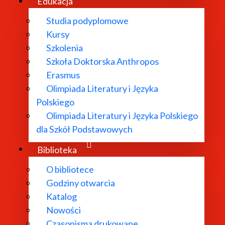
Edukacja
m
Studia podyplomowe
Kursy
Szkolenia
ukowych
Szkoła Doktorska Anthropos
Erasmus
oraz dwudziestolecia międzywojennego;
Olimpiada Literatury i Języka
Polskiego
Olimpiada Literatury i Języka Polskiego
dla Szkół Podstawowych
Biblioteka
O bibliotece
yśli symbolizmu rosyjskiego. Kraków 2005.
Godziny otwarcia
Katalog
Nowości
er Błok o Mickiewiczowskich wykładach w Collège de Franc
Czasopisma drukowane