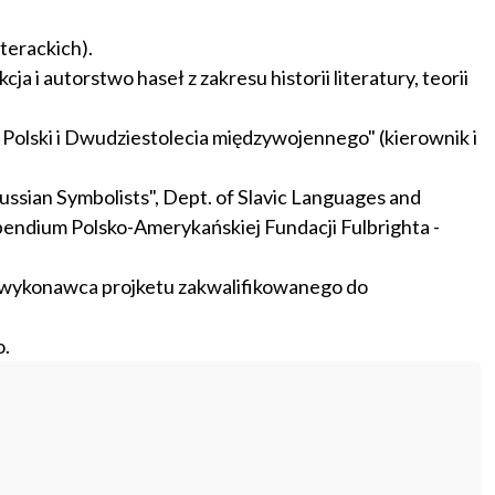
iterackich).
 i autorstwo haseł z zakresu historii literatury, teorii
 Polski i Dwudziestolecia międzywojennego" (kierownik i
ussian Symbolists", Dept. of Slavic Languages and
pendium Polsko-Amerykańskiej Fundacji Fulbrighta -
 i wykonawca projketu zakwalifikowanego do
o.