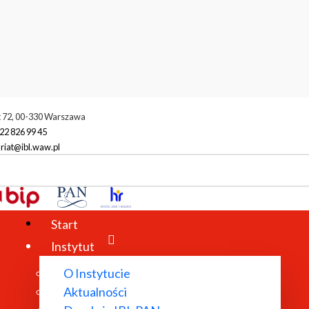
t 72, 00-330 Warszawa
22 826 99 45
riat@ibl.waw.pl
racownicy
Anna Sobieska
Start
Instytut
O Instytucie
Aktualności