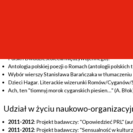
J. Twardowski: Antología poética. Selección, traducció
E. Lipska: La astilla. La naranja de Newton. Selección,
2010.
Ważniejsze prace w przygotowaniu
Wokół Aleksandra Błoka. Z dziejów polskich fascynacji
Polski i Dwudziestolecia międzywojennego).
Antologia polskiej poezji o Romach (antologii polskich 
Wybór wierszy Stanisława Barańczaka w tłumaczeniu na
Dzieci Hagar. Literackie wizerunki Romów/Cyganów/Sinti
Ach, ten "tiomnyj morok cyganskich piesien…" (A. Błok
Udział w życiu naukowo-organizacy
2011-2012
: Projekt badawczy: "Opowiedzieć PRL" (auto
2011-2012
: Projekt badawczy: "Sensualność w kulturz