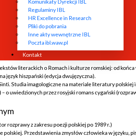
Komunikaty Dyrekcji IBL
n y estudio preliminar de A. Sobieska y A. Benítez Burraco
Regulaminy IBL
 traducción y estudio preliminar de Anna Sobieska y Antoni
HR Excellence in Research
Pliki do pobrania
Inne akty wewnętrzne IBL
Poczta ibl.waw.pl
 literaturą i kulturą rosyjską (monografia poświęcona rece
Kontakt
tekstów literackich o Romach i kulturze romskiej: od końca
 język hiszpański (edycja dwujęzyczna).
. Studia imagologiczne na materiale literatury polskiej i 
) – o uwiedzionych przez rosyjski romans cygański (rozpra
jnym
r rozprawy z zakresu poezji polskiej po 1989 r.)
e polskiej. Przedstawienia zmysłów człowieka w języku, p