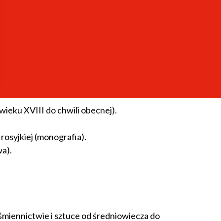
, Ediciones "RIALP", Madrid 2009.
o Benítez Burraco, Ediciones "Trea", Gijón (Hiszpania)
pcji symbolizmu rosyjskiego w literaturze okresu Młodej
 wieku XVIII do chwili obecnej).
rosyjkiej (monografia).
wa).
iśmiennictwie i sztuce od średniowiecza do