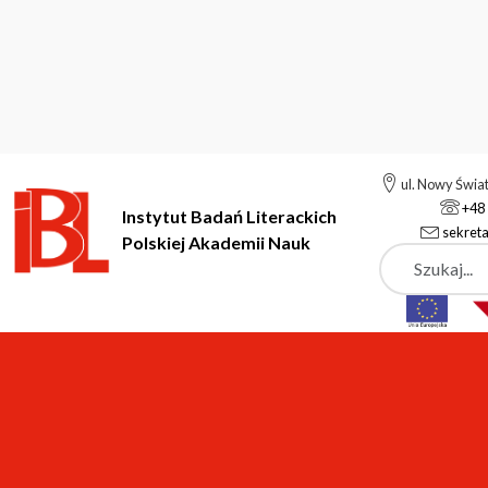
ul. Nowy Świa
+48 
Instytut Badań Literackich
sekreta
Polskiej Akademii Nauk
Szukaj
Instytut Badań Literackich Polskiej Akademii Nauk
Instytut
P
Anna Sobieska