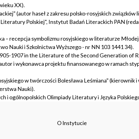
 wieku XX).
rackiej" (autor haseł z zakresu polsko-rosyjskich związków l
eratury Polskiej", Instytut Badań Literackich PAN (redakcja
a – recepcja symbolizmu rosyjskiego w literaturze Młodej
o Nauki i Szkolnictwa Wyższego - nr NN 103 1441 34).
905-1907 in the Literature of the Second Generation of R
. (autor i wykonawca projektu finansowanego w ramach sty
rosyjskiego w twórczości Bolesława Leśmiana" (kierownik
erstwa Nauki).
h i ogólnopolskich Olimpiady Literatury i Języka Polskieg
O Instytucie