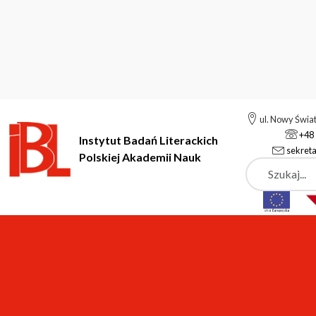
ul. Nowy Świa
+48 
Instytut Badań Literackich
sekreta
Polskiej Akademii Nauk
Szukaj
Instytut Badań Literackich Polskiej Akademii Nauk
Instytut
P
Aleksandra Włoszczyńs
mgr, starszy dokumentalista