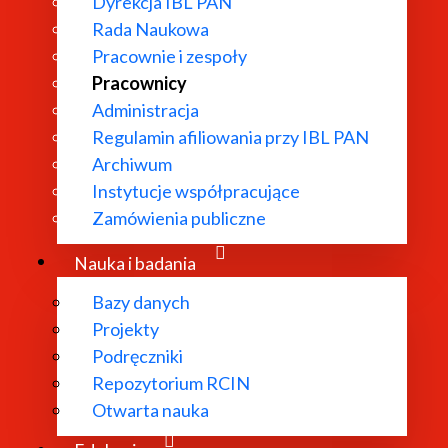
Dyrekcja IBL PAN
Rada Naukowa
Pracownie i zespoły
Pracownicy
Administracja
Regulamin afiliowania przy IBL PAN
Archiwum
Instytucje współpracujące
Zamówienia publiczne
Nauka i badania
Bazy danych
a–Poznań: Instytut Badań Literackich PAN 2000 [
Redaktor
Projekty
Poznań: Instytut Badań Literackich PAN 1995.
Podręczniki
Poznań: Instytut Badań Literackich PAN 1995.
Repozytorium RCIN
Poznań: Instytut Badań Literackich PAN 1993.
Otwarta nauka
eraturze polskiej i teorii literatury w Polsce za rok 1994
. P
eraturze polskiej i teorii literatury w Polsce za rok 1993
. Po