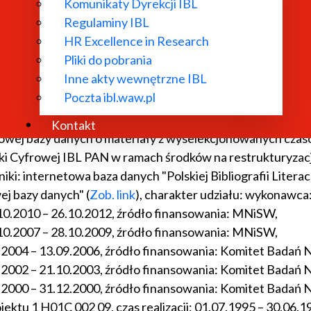
Komunikaty Dyrekcji IBL
z z katalogiem źródeł i archiwum. Uzupełnienie "Polskiej Bib
Regulaminy IBL
2026, kierownik grantu: dr Maciej Maryl.
HR Excellence in Research
ackiej – utrzymanie (SPUBI/SP/458272/2020) – czas realizac
Pliki do pobrania
chodzących z tomów PBL 1944/1945-1988, koordynator: dr 
Inne akty wewnętrzne IBL
 o współczesnej kulturze polskiej" – numer projektu: NR 
Poczta ibl.waw.pl
nistyki MNiSW, charakter udziału: wykonawca, uczestni
erackiej" (
Zob. link
).
Kontakt
towej bazy danych o materiały z wyselekcjonowanych czasop
i Cyfrowej IBL PAN w ramach środków na restrukturyzację
: internetowa baza danych "Polskiej Bibliografii Literack
ej bazy danych" (
Zob. link
), charakter udziału: wykonawca
7.10.2010 – 26.10.2012, źródło finansowania: MNiSW,
9.10.2007 – 28.10.2009, źródło finansowania: MNiSW,
09.2004 – 13.09.2006, źródło finansowania: Komitet Bada
10.2002 – 21.10.2003, źródło finansowania: Komitet Bada
01.2000 – 31.12.2000, źródło finansowania: Komitet Bada
rojektu 1 H01C 002 09, czas realizacji: 01.07.1995 – 30.0