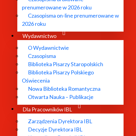
prenumerowane w 2026 roku
Czasopisma on-line prenumerowane w
 danych online]. Instytut Badań Literackich PAN. Dostępn
2026 roku
iterackiej"
. Dostępne w Internecie:
Zob. link
:
ria literatury polskiej, literatura współczesna
. Poznań: In
Wydawnictwo
gadnienia szczegółowe (bibliografie i słowniki, tematy i mo
O Wydawnictwie
Czasopisma
ntologie, literatura anonimowa, twórczość pisarzy (biblio
Biblioteka Pisarzy Staropolskich
Biblioteka Pisarzy Polskiego
cych w Polsce (bibliografia podmiotowa i przedmiotowa)
. P
Oświecenia
ewizja w Polsce (ludzie teatru, teoria, historia, współczesnoś
Nowa Biblioteka Romantyczna
Otwarta Nauka – Publikacje
Dla Pracowników IBL
Zarządzenia Dyrektora IBL
auk o Sztuce DARIAH-PL – w ramach Krajowego Planu Odbu
Decyzje Dyrektora IBL