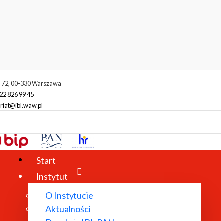
t 72, 00-330 Warszawa
22 826 99 45
riat@ibl.waw.pl
racownicy
Aleksandra Włoszczyńska
ka
Start
Instytut
O Instytucie
Aktualności