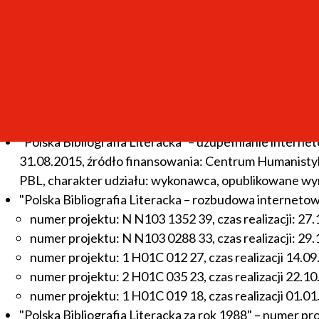
Bibliografia polskiej internetowej kultury cyfrowej wra
(NPRH/DN/SP/495736/2021/10), czas realizacji: 2023-
Infrastruktura bazodanowa Polskiej Bibliografii Liter
anotowanie, parsowanie i kontrola jakości danych po
"Polska Bibliografia Literacka – laboratorium wiedzy
źródło finansowania: Narodowy Program Rozwoju Huma
nowa internetowa baza danych "Polskiej Bibliografii Lit
"Polska Bibliografia Literacka" – uzupełnianie interne
31.08.2015, źródło finansowania: Centrum Humanistyk
PBL, charakter udziału: wykonawca, opublikowane wyniki
"Polska Bibliografia Literacka – rozbudowa internetow
numer projektu: N N103 1352 39, czas realizacji: 2
numer projektu: N N103 0288 33, czas realizacji: 2
numer projektu: 1 H01C 012 27, czas realizacji 14.
numer projektu: 2 H01C 035 23, czas realizacji 22.
numer projektu: 1 H01C 019 18, czas realizacji 01.
"Polska Bibliografia Literacka za rok 1988" – numer p