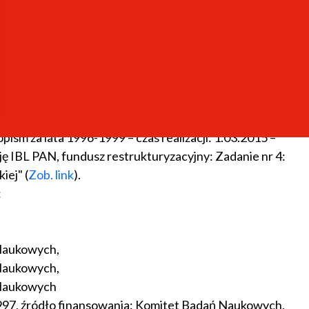
liografii Literackiej"
ji: 2020-2022, charakter udziału: wykonawca, analiza,
Cezary Rosiński (do 09.2021: dr Tomasz Umerle).
0061/NPRH3/H11/82/2014, czas realizacji: 2015-2018,
k prac zespołów koncepcyjnych i badawczych, wyniki:
ism za lata 1996-1999 – czas realizacji: 1.03.2015 –
 IBL PAN, fundusz restrukturyzacyjny: Zadanie nr 4:
iej" (
Zob. link
).
:
ń Naukowych,
ń Naukowych,
ń Naukowych
6.1997, źródło finansowania: Komitet Badań Naukowych,