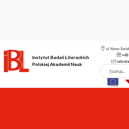
ul. Nowy Świa
+48 
Instytut Badań Literackich
sekreta
Polskiej Akademii Nauk
Szukaj
Instytut Badań Literackich Polskiej Akademii Nauk
Instytut
A
Aktualności
OTWARTY KONKURS NA PRACOWNIKA