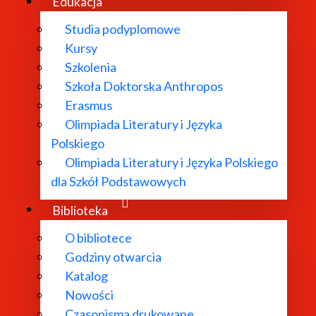
Edukacja
Studia podyplomowe
Kursy
Szkolenia
Szkoła Doktorska Anthropos
Erasmus
Olimpiada Literatury i Języka
Polskiego
Olimpiada Literatury i Języka Polskiego
dla Szkół Podstawowych
Biblioteka
O bibliotece
Godziny otwarcia
Katalog
Nowości
Czasopisma drukowane