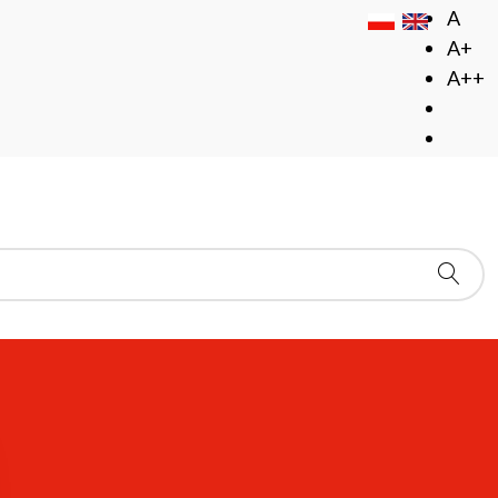
A
A+
A++
spółczesnej Literatury i Komunikacji Społecznej
NEJ LITERATURY I KOMUNIKACJI