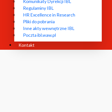
Komunikaty Dyrekcji IBL
Regulaminy IBL
HR Excellence in Research
Dyrekcja IBL PAN
Pliki do pobrania
Inne akty wewnętrzne IBL
Poczta ibl.waw.pl
Rada Naukowa
Kontakt