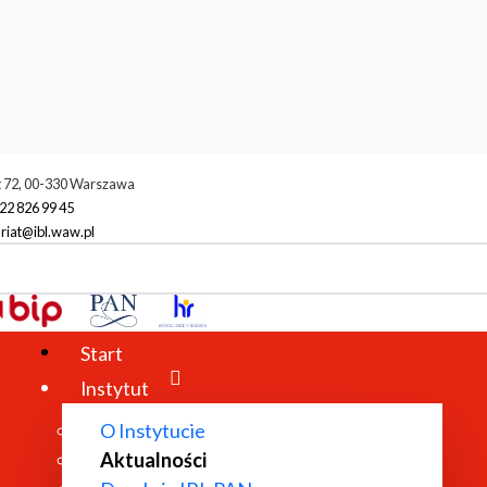
t 72, 00-330 Warszawa
22 826 99 45
riat@ibl.waw.pl
ktualności
Otwarty konkurs na pracownika naukowego w Pracowni W
Start
Instytut
O Instytucie
Aktualności
 NAUKOWEGO W PRACOWNI WSPÓŁCZES