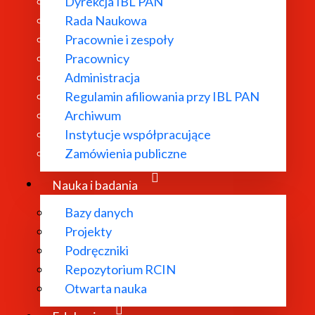
Dyrekcja IBL PAN
Rada Naukowa
Pracownie i zespoły
Pracownicy
Administracja
Regulamin afiliowania przy IBL PAN
Archiwum
 PAN) ogłasza otwarty konkurs na stanowisko adiunkt w
Pr
Instytucje współpracujące
Zamówienia publiczne
Nauka i badania
onkursowej:
Zob. link
Bazy danych
Projekty
Podręczniki
Repozytorium RCIN
Otwarta nauka