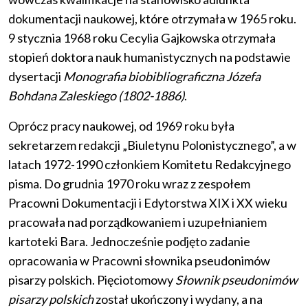
dokumentacji naukowej, które otrzymała w 1965 roku.
9 stycznia 1968 roku Cecylia Gajkowska otrzymała
stopień doktora nauk humanistycznych na podstawie
dysertacji
Monografia biobibliograficzna Józefa
Bohdana Zaleskiego
(1802-1886)
.
Oprócz pracy naukowej, od 1969 roku była
sekretarzem redakcji „Biuletynu Polonistycznego”, a w
latach 1972-1990 członkiem Komitetu Redakcyjnego
pisma. Do grudnia 1970 roku wraz z zespołem
Pracowni Dokumentacji i Edytorstwa XIX i XX wieku
pracowała nad porządkowaniem i uzupełnianiem
kartoteki Bara. Jednocześnie podjęto zadanie
opracowania w Pracowni słownika pseudonimów
pisarzy polskich. Pięciotomowy
Słownik pseudonimów
pisarzy polskich
został ukończony i wydany, a na