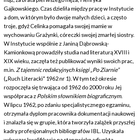
Gajkowskiego. Czas dzieliła między pracę w Instytucie
a dom, w którym było dwoje małych dzieci, a często
troje, gdyż Celinka pomagała swojej mamie w
wychowaniu Grażynki, córeczki swojej zmarłej siostry.
W Instytucie wspólnie z Janiną Dąbrowską-
Kamionkową prowadziły studia nad literaturą XVIII i
XIX wieku, zaczęła też publikować wyniki swoich prac,
m.in.
Z tajemnic redakcyjnych księgi „Po Ziarnie”
(„Ruch Literacki” 1962 nr 1). W tym też okresie
rozpoczęła się trwająca od 1962 do 2000 roku Jej
współpraca z
Polskim słownikiem biograficznym
.
W lipcu 1962, po zdaniu specjalistycznego egzaminu,
otrzymała dyplom pracownika dokumentacji naukowej
i znalazła się w grupie, która tworzyła zalążek przyszłej
kadry profesjonalnych bibliografów IBL. Uzyskała
wówczas kwalifikacje na stanowisko adiunkta