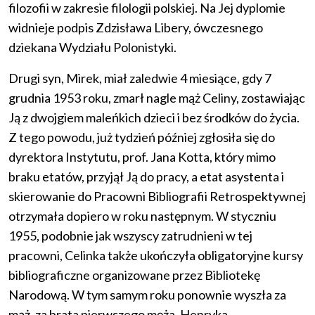
filozofii w zakresie filologii polskiej. Na Jej dyplomie
widnieje podpis Zdzisława Libery, ówczesnego
dziekana Wydziału Polonistyki.
Drugi syn, Mirek, miał zaledwie 4 miesiące, gdy 7
grudnia 1953 roku, zmarł nagle mąż Celiny, zostawiając
Ją z dwojgiem maleńkich dzieci i bez środków do życia.
Z tego powodu, już tydzień później zgłosiła się do
dyrektora Instytutu, prof. Jana Kotta, który mimo
braku etatów, przyjął Ją do pracy, a etat asystenta i
skierowanie do Pracowni Bibliografii Retrospektywnej
otrzymała dopiero w roku następnym. W styczniu
1955, podobnie jak wszyscy zatrudnieni w tej
pracowni, Celinka także ukończyła obligatoryjne kursy
bibliograficzne organizowane przez Bibliotekę
Narodową. W tym samym roku ponownie wyszła za
mąż, za brata pierwszego męża, Henryka