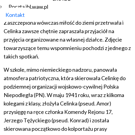
organizacji stołówki szkolnej, a nawet w zakładaniu i
Poczta ibl.waw.pl
uprawie ogródka szkolnego.
Kontakt
Zaszczepiona wówczas miłość do ziemi przetrwała i
Celinka zawsze chętnie zapraszała przyjaciół na
przyjęcia organizowane na własnej działce. Zdjęcie
towarzyszące temu wspomnieniu pochodzi z jednego z
takich spotkań.
W szkole, mimo niemieckiego nadzoru, panowała
atmosfera patriotyczna, która skierowała Celinkę do
podziemnej organizacji wojskowo-cywilnej Polska
Niepodległa (PN). W maju 1941 roku, wraz z kilkoma
kolegami z klasy, złożyła Celinka (pseud. Amor)
przysięgę na ręce członka Komendy Rejonu 17,
Jerzego Tężyckiego (pseud. Konrad) i została
skierowana początkowo do kolportażu prasy