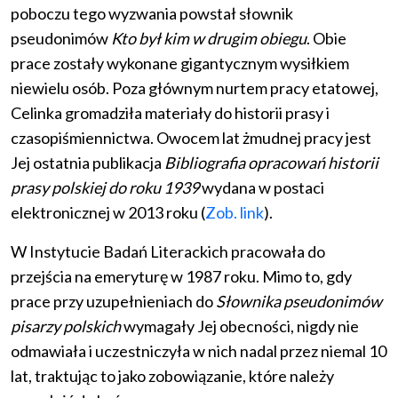
poboczu tego wyzwania powstał słownik
pseudonimów
Kto był kim w drugim obiegu
. Obie
prace zostały wykonane gigantycznym wysiłkiem
niewielu osób. Poza głównym nurtem pracy etatowej,
Celinka gromadziła materiały do historii prasy i
czasopiśmiennictwa. Owocem lat żmudnej pracy jest
Jej ostatnia publikacja
Bibliografia opracowań historii
prasy polskiej do roku 1939
wydana w postaci
elektronicznej w 2013 roku (
Zob. link
).
W Instytucie Badań Literackich pracowała do
przejścia na emeryturę w 1987 roku. Mimo to, gdy
prace przy uzupełnieniach do
Słownika pseudonimów
pisarzy polskich
wymagały Jej obecności, nigdy nie
odmawiała i uczestniczyła w nich nadal przez niemal 10
lat, traktując to jako zobowiązanie, które należy