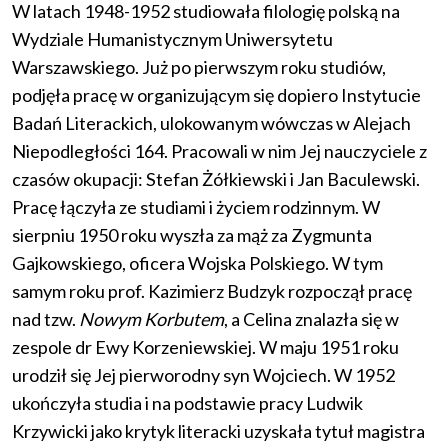
W latach 1948-1952 studiowała filologię polską na
Wydziale Humanistycznym Uniwersytetu
Warszawskiego. Już po pierwszym roku studiów,
podjęła pracę w organizującym się dopiero Instytucie
Badań Literackich, ulokowanym wówczas w Alejach
Niepodległości 164. Pracowali w nim Jej nauczyciele z
czasów okupacji: Stefan Żółkiewski i Jan Baculewski.
Pracę łączyła ze studiami i życiem rodzinnym. W
sierpniu 1950 roku wyszła za mąż za Zygmunta
Gajkowskiego, oficera Wojska Polskiego. W tym
samym roku prof. Kazimierz Budzyk rozpoczął pracę
nad tzw.
Nowym Korbutem
, a Celina znalazła się w
zespole dr Ewy Korzeniewskiej. W maju 1951 roku
urodził się Jej pierworodny syn Wojciech. W 1952
ukończyła studia i na podstawie pracy Ludwik
Krzywicki jako krytyk literacki uzyskała tytuł magistra