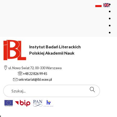
Instytut Badań Literackich
Polskiej Akademii Nauk
Instytut Badań Literackich Polskiej Akademii Nauk
Instytut
ul. Nowy Świat 72, 00-330 Warszawa
Aktualności
Odeszła dr Celinka Gajkowska (1924-2025)
+48 22 826 99 45
sekretariat@ibl.waw.pl
Szukaj
Aktualności