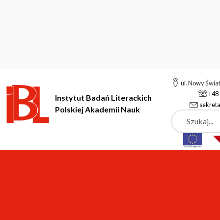
ul. Nowy Świa
+48 
Instytut Badań Literackich
sekreta
Polskiej Akademii Nauk
Szukaj
Instytut Badań Literackich Polskiej Akademii Nauk
Instytut
A
Dział Finansowo-Księg
dr Barbara Pawłowska