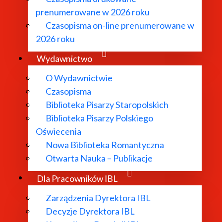
prenumerowane w 2026 roku
Czasopisma on-line prenumerowane w
2026 roku
Wydawnictwo
O Wydawnictwie
Czasopisma
Biblioteka Pisarzy Staropolskich
Biblioteka Pisarzy Polskiego
O Instytucie
Oświecenia
Nowa Biblioteka Romantyczna
Otwarta Nauka – Publikacje
Aktualności
Dla Pracowników IBL
Zarządzenia Dyrektora IBL
Dyrekcja IBL PAN
Decyzje Dyrektora IBL