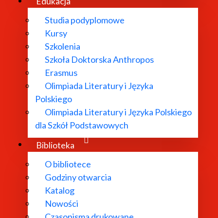
Edukacja
Studia podyplomowe
Kursy
Szkolenia
Szkoła Doktorska Anthropos
Erasmus
Olimpiada Literatury i Języka
Polskiego
Olimpiada Literatury i Języka Polskiego
dla Szkół Podstawowych
Biblioteka
O bibliotece
Godziny otwarcia
Katalog
Nowości
Czasopisma drukowane