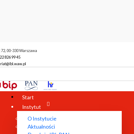
t 72, 00-330 Warszawa
22 826 99 45
riat@ibl.waw.pl
dministracja
Dział Finansowo-Księgowy
owy
Start
Instytut
O Instytucie
Aktualności