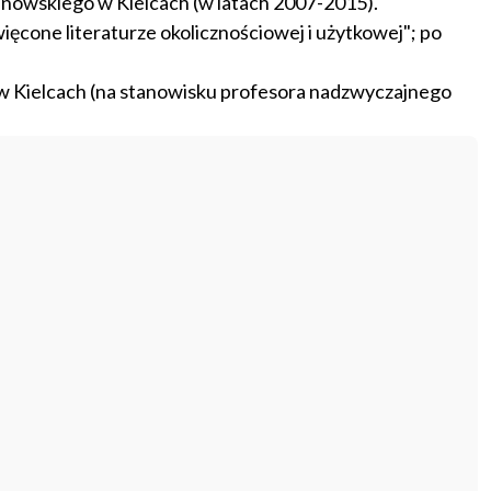
anowskiego w Kielcach (w latach 2007-2015).
cone literaturze okolicznościowej i użytkowej"; po
w Kielcach (na stanowisku profesora nadzwyczajnego