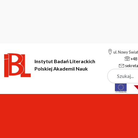
ul. Nowy Świa
+48 
Instytut Badań Literackich
sekreta
Polskiej Akademii Nauk
Szukaj
Instytut Badań Literackich Polskiej Akademii Nauk
Instytut
P
Marek Pąkciński
dr hab., profesor instytutu