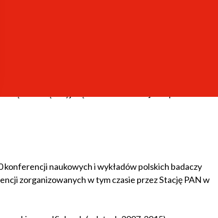
iemu na Jego siedemdziesięciolecie. Warszawa 2001.
raturą i kulturą rosyjską. Warszawa 2015]. "Napis" 2017
0 konferencji naukowych i wykładów polskich badaczy
rencji zorganizowanych w tym czasie przez Stację PAN w