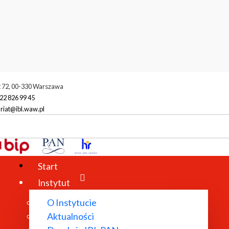
t 72, 00-330 Warszawa
22 826 99 45
riat@ibl.waw.pl
racownicy
Marek Pąkciński
Start
Instytut
O Instytucie
Aktualności