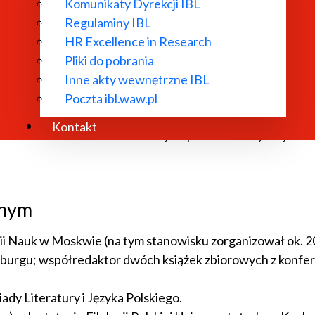
Komunikaty Dyrekcji IBL
Regulaminy IBL
icza literatury: księga ofiarowana Januszowi Maciejewsk
HR Excellence in Research
 Warszawa 2001.
Pliki do pobrania
 1993 nr 2.
Inne akty wewnętrzne IBL
Poczta ibl.waw.pl
Kontakt
 Wokół Aleksandra Błoka. Z dziejów polskich fascynacji lite
jnym
ii Nauk w Moskwie (na tym stanowisku zorganizował ok. 2
rsburgu; współredaktor dwóch książek zbiorowych z konfe
y Literatury i Języka Polskiego.