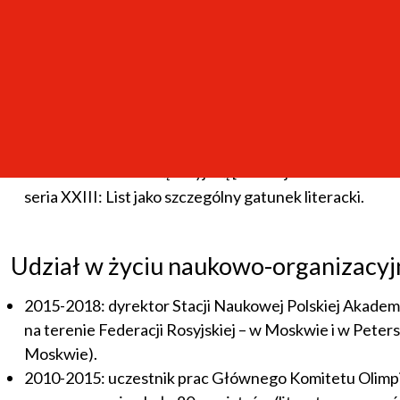
2004.
Konserwatyści a koncepcja czasu kolistego. W: Pogran
Język konserwatystów. W: Pozytywizm. Języki epoki.
Masoni w oczach polskich konserwatystów. "Ars Regia"
Recenzje
Ku zbliżeniu z kulturą rosyjską [recenzja: A. Sobieska:
seria XXIII: List jako szczególny gatunek literacki.
Udział w życiu naukowo-organizacy
2015-2018: dyrektor Stacji Naukowej Polskiej Akadem
na terenie Federacji Rosyjskiej – w Moskwie i w Pete
Moskwie).
2010-2015: uczestnik prac Głównego Komitetu Olimpiad