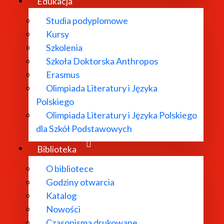
Edukacja
Studia podyplomowe
Kursy
Szkolenia
Szkoła Doktorska Anthropos
Erasmus
Olimpiada Literatury i Języka
go a kryzys nowoczesności. Warszawa 2004.
Polskiego
warszawscy wobec ideowych dylematów schyłku XIX wiek
Olimpiada Literatury i Języka Polskiego
dla Szkół Podstawowych
Biblioteka
a ekskluzywna tożsamość narodowa. W: Historie literatury
O bibliotece
konserwatyzmu" w okresie Młodej Polski. W: W kręgu m
Godziny otwarcia
Katalog
ść w tekstach popularnonaukowych przełomu XIX i XX wie
Nowości
Czasopisma drukowane