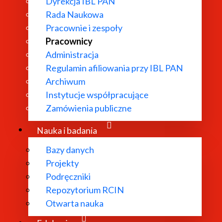
Dyrekcja IBL PAN
Rada Naukowa
Pracownie i zespoły
Pracownicy
Administracja
Regulamin afiliowania przy IBL PAN
Archiwum
Instytucje współpracujące
Zamówienia publiczne
Nauka i badania
ukowych
Bazy danych
Projekty
Podręczniki
Repozytorium RCIN
tury nowoczesnej w Polsce i Europie,
Otwarta nauka