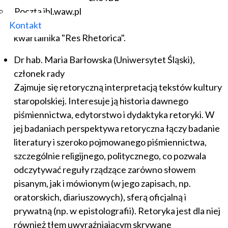
Retorycznego, członkiem zarządu Rhetoric Society
Poczta ibl.waw.pl
of Europe. Pełni funkcję Redaktor Naczelnej
Kontakt
kwartalnika "Res Rhetorica".
Dr hab. Maria Barłowska (Uniwersytet Śląski),
członek rady
Zajmuje się retoryczną interpretacją tekstów kultury
staropolskiej. Interesuje ją historia dawnego
piśmiennictwa, edytorstwo i dydaktyka retoryki. W
jej badaniach perspektywa retoryczna łączy badanie
literatury i szeroko pojmowanego piśmiennictwa,
szczególnie religijnego, politycznego, co pozwala
odczytywać reguły rządzące zarówno słowem
pisanym, jak i mówionym (w jego zapisach, np.
oratorskich, diariuszowych), sferą oficjalną i
prywatną (np. w epistolografii). Retoryka jest dla niej
również tłem uwyraźniającym skrywane