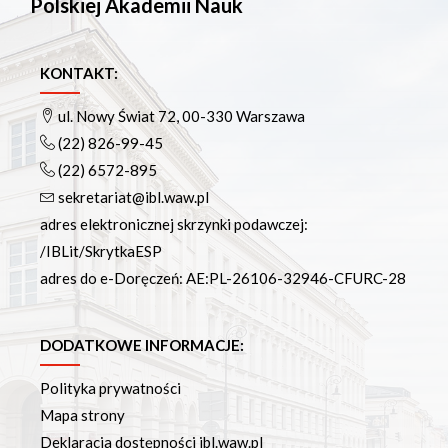
Polskiej Akademii Nauk
KONTAKT:
ul. Nowy Świat 72, 00-330 Warszawa
(22) 826-99-45
(22) 6572-895
sekretariat@ibl.waw.pl
adres elektronicznej skrzynki podawczej:
/IBLit/SkrytkaESP
adres do e-Doręczeń: AE:PL-26106-32946-CFURC-28
DODATKOWE INFORMACJE:
Polityka prywatności
Mapa strony
Deklaracja dostępności ibl.waw.pl