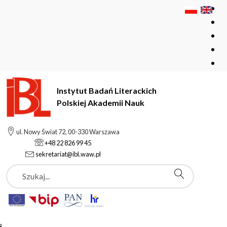
Instytut Badań Literackich
Polskiej Akademii Nauk
Instytut Badań Literackich Polskiej Akademii Nauk
Instytut
ul. Nowy Świat 72, 00-330 Warszawa
Pracownie i zespoły
+48 22 826 99 45
PRO RHETORICA Interdyscyplinarne Centrum Retoryki
sekretariat@ibl.waw.pl
Stosowanej
Szukaj
PRO RHETORICA
Interdyscyplinarne