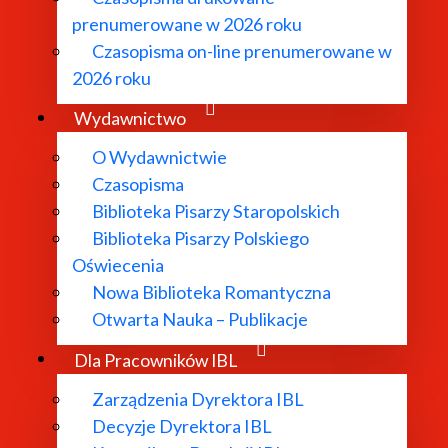
prenumerowane w 2026 roku
Czasopisma on-line prenumerowane w
tu
, przeł. A. Lipszyc, „Teksty Drugie” 2013, nr 6,
2026 roku
Wydawnictwo
O Wydawnictwie
Czasopisma
eł. M. Maryl, „Teksty Drugie” 2007, nr 1/2,
Biblioteka Pisarzy Staropolskich
Biblioteka Pisarzy Polskiego
łosiński, „Teksty Drugie” 2008, nr 6,
Oświecenia
Nowa Biblioteka Romantyczna
” 2012, nr 1/2,
Otwarta Nauka – Publikacje
Dla Pracowników IBL
 w: tegoż, Histeria i lęk, przeł. R. Reszke, Wydawnictwo 
Zarządzenia Dyrektora IBL
, PUF 2011,
Decyzje Dyrektora IBL