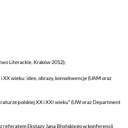
two Literackie, Kraków 2012);
X i XX wieku: idee, obrazy, konsekwencje (UAM oraz
teraturze polskiej XX i XXI wieku” (UW oraz Department
 z referatem Ekstazy Jana Błońskiego w konferencji