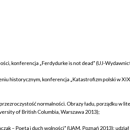
ości
, konferencja „Ferdydurke is not dead” (UJ-Wydawnic
rzeniu historycznym
, konferencja „Katastrofizm polski w XI
)przezroczystość normalności. Obrazy ładu, porządku w li
versity of British Columbia, Warszawa 2013);
ńczak – Poeta i duch wolności” (UAM, Poznań 2013); udział