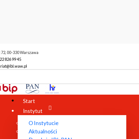
t 72, 00-330 Warszawa
22 826 99 45
riat@ibl.waw.pl
racownie i zespoły
Pracownia Antropologii Współczesności
Kal
Start
Instytut
O Instytucie
Aktualności