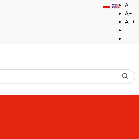
A
A+
A++
endarz