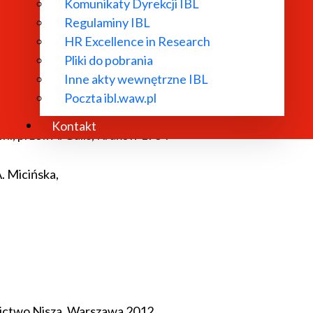
Komunikaty Dyrekcji IBL
e
, “Critical Inquiry”, vol. 37, nr 3,
Regulaminy IBL
HR Excellence in Research
d The Longing for Dignity,
Pliki do pobrania
Inne akty wewnętrzne IBL
Z
, w tejże:
Zawiść i wdzięczność
, Pisma t.3, Gdańsk 2007
Poczta ibl.waw.pl
Kontakt
śni
, przeł. A. Galis, Kraków 1984
A. Micińska,
ctwo Nisza, Warszawa 2012,