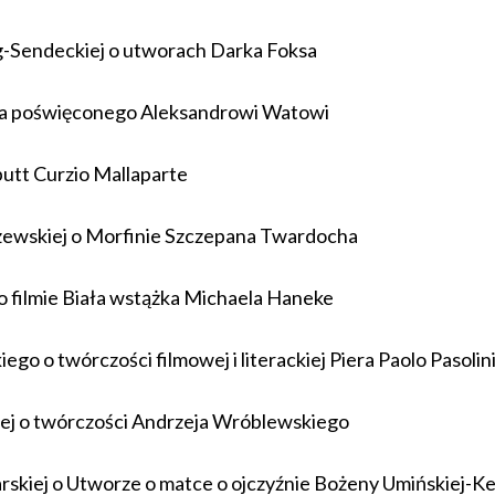
g-Sendeckiej o utworach Darka Foksa
ca poświęconego Aleksandrowi Watowi
utt
Curzio Mallaparte
zewskiej o
Morfinie
Szczepana Twardocha
o filmie
Biała wstążka
Michaela Haneke
o o twórczości filmowej i literackiej Piera Paolo Pasolin
iej o twórczości Andrzeja Wróblewskiego
rskiej o
Utworze o matce o ojczyźnie
Bożeny Umińskiej-Ke