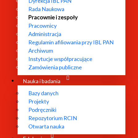
Dyrekcja IBL PAN
Rada Naukowa
Pracownie i zespoły
Pracownicy
Administracja
Regulamin afiliowania przy IBL PAN
Archiwum
Instytucje współpracujące
Zamówienia publiczne
Nauka i badania
Bazy danych
Projekty
Podręczniki
 Art and Literature
, RES 2008, nr 53/54,
Repozytorium RCIN
Otwarta nauka
eł. M. Muskała, Czytelnik, Warszawa 2011,