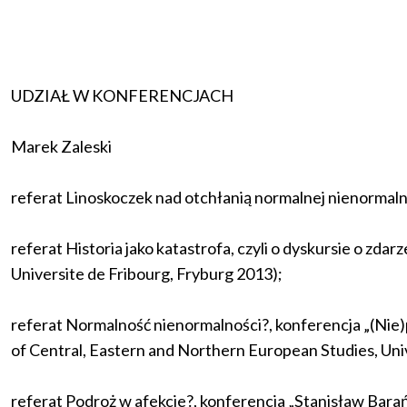
UDZIAŁ W KONFERENCJACH
Marek Zaleski
referat
Linoskoczek nad otchłanią normalnej nienormaln
referat
Historia jako katastrofa, czyli o dyskursie o zda
Universite de Fribourg, Fryburg 2013);
referat
Normalność nienormalności?
, konferencja „(Nie
of Central, Eastern and Northern European Studies, Uni
referat
Podroż w afekcie?
, konferencja „Stanisław Bara