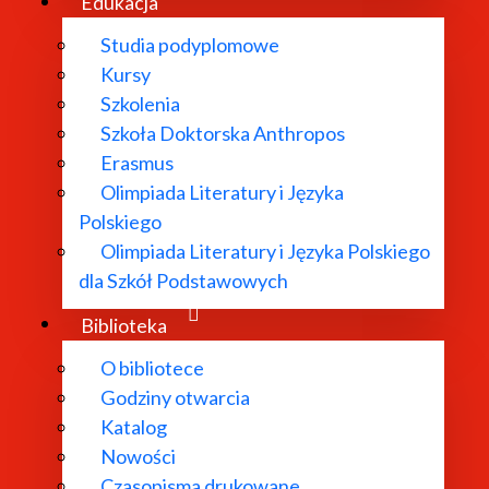
Edukacja
kt i pojęcie
, w: eidem,
Co to jest filozofia
, przeł. P. Pienią
Studia podyplomowe
Kursy
 P. Markowski, Słowo/obraz/terytoria, Gdańsk 2000,
Szkolenia
Szkoła Doktorska Anthropos
eł. O. Hedeman, “Brulion”, nr 14/15,
Erasmus
Olimpiada Literatury i Języka
tywna matka – abject art – konwergencja wstrętu, realnośc
Polskiego
Olimpiada Literatury i Języka Polskiego
dla Szkół Podstawowych
o wstręcie
, przeł. M. Falski, Wydawnictwo Uniwersytetu J
Biblioteka
 High/Low: Art and Mass Culture (Spring, 1991), s. 64-97
O bibliotece
Godziny otwarcia
wnictwo Literackie, Kraków 2009,
Katalog
Nowości
Czasopisma drukowane
, Wydawnictwo Literackie, Kraków 2008,