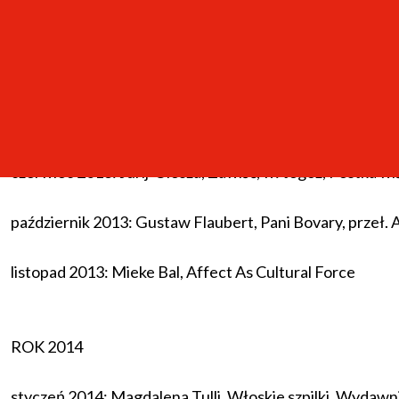
marzec 2013: Ruth Leys,
The Turn to Affects: A Critiqu
kwiecień 2013: Carolyn J. Dean,
Atrocity Photographs an
maj 2013: Melanie Klein,
Teoria lęku i poczucia winy
oraz
czerwiec 2013: Jurij Olesza,
Zawiść
, w: tegoż,
Pestka wi
październik 2013: Gustaw Flaubert,
Pani Bovary
, przeł. 
listopad 2013: Mieke Bal,
Affect As Cultural Force
ROK 2014
styczeń 2014: Magdalena Tulli,
Włoskie szpilki
, Wydawni