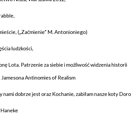
rabble
,
mieście
, („Zaćmienie” M. Antonioniego)
ęścia ludzkości
,
ę Lota. Patrzenie za siebie i możliwość widzenia historii
ca Jamesona
Antinomies of Realism
 nami dobrze jest
oraz
Kochanie, zabiłam nasze koty
Doro
 Haneke