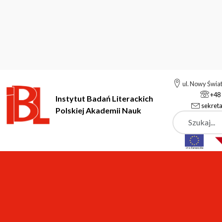
ul. Nowy Świa
+48 
Instytut Badań Literackich
sekreta
Polskiej Akademii Nauk
Szukaj
Instytut Badań Literackich Polskiej Akademii Nauk
Instytut
P
Kalendarz
SEMINARIA MIĘDZYNARODOWE