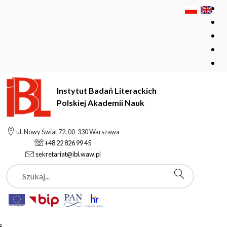
Instytut Badań Literackich
Polskiej Akademii Nauk
Instytut Badań Literackich Polskiej Akademii Nauk
Instytut
ul. Nowy Świat 72, 00-330 Warszawa
Pracownicy
Krauze-Karpińska Joanna
+48 22 826 99 45
sekretariat@ibl.waw.pl
Szukaj
Krauze-Karpińska
Joanna