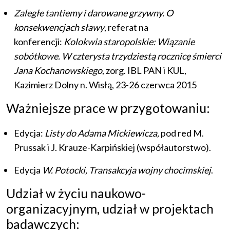
Zaległe tantiemy i darowane grzywny. O
konsekwencjach sławy
, referat na
konferencji:
Kolokwia staropolskie: Wiązanie
sobótkowe. W czterysta trzydziestą rocznicę śmierci
Jana Kochanowskiego
, zorg. IBL PAN i KUL,
Kazimierz Dolny n. Wisłą, 23-26 czerwca 2015
Ważniejsze prace w przygotowaniu:
Edycja:
Listy do Adama Mickiewicza,
pod red M.
Prussak i J. Krauze-Karpińskiej (współautorstwo).
Edycja
W. Potocki, Transakcyja wojny chocimskiej
.
Udział w życiu naukowo-
organizacyjnym, udział w projektach
badawczych: