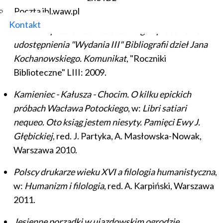
XXXVII-XXXVIII, Warszawa 2006.
Poczta ibl.waw.pl
Kontakt
trudnych problemach ostatecznego opracowania i
udostępnienia "Wydania III" Bibliografii dzieł Jana
Kochanowskiego. Komunikat
, "Roczniki
Biblioteczne" LIII: 2009.
Kamieniec - Kałusza - Chocim. O kilku epickich
próbach Wacława Potockiego
, w:
Libri satiari
nequeo. Oto ksiąg jestem niesyty. Pamięci Ewy J.
Głębickiej
, red. J. Partyka, A. Masłowska-Nowak,
Warszawa 2010.
Polscy drukarze wieku XVI a filologia humanistyczna
,
w:
Humanizm i filologia
, red. A. Karpiński, Warszawa
2011.
Jesienne porządki w ujazdowskim ogrodzie