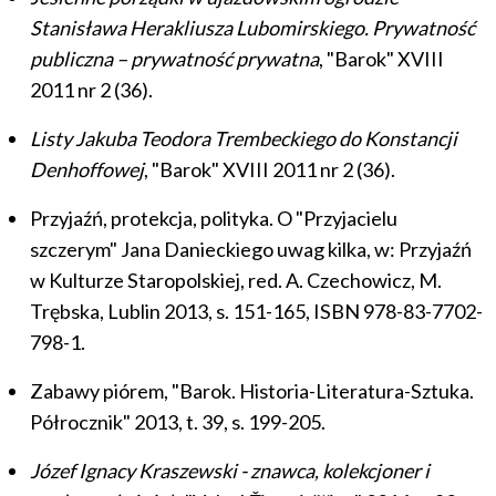
Stanisława Herakliusza Lubomirskiego. Prywatność
publiczna – prywatność prywatna
, "Barok" XVIII
2011 nr 2 (36).
Listy Jakuba Teodora Trembeckiego do Konstancji
Denhoffowej
, "Barok" XVIII 2011 nr 2 (36).
Przyjaźń, protekcja, polityka. O "Przyjacielu
szczerym" Jana Danieckiego uwag kilka, w: Przyjaźń
w Kulturze Staropolskiej, red. A. Czechowicz, M.
Trębska, Lublin 2013, s. 151-165, ISBN 978-83-7702-
798-1.
Zabawy piórem, "Barok. Historia-Literatura-Sztuka.
Półrocznik" 2013, t. 39, s. 199-205.
Józef Ignacy Kraszewski - znawca, kolekcjoner i