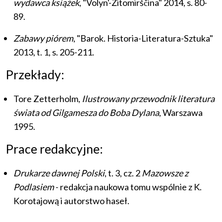
wydawca książek
, "Volyn'-Žitomirščina" 2014, s. 80-
89.
Zabawy piórem
, "Barok. Historia-Literatura-Sztuka"
2013, t. 1, s. 205-211.
Przekłady:
Tore Zetterholm,
Ilustrowany przewodnik literatura
świata od Gilgamesza do Boba Dylana
, Warszawa
1995.
Prace redakcyjne:
Drukarze dawnej Polski
, t. 3, cz. 2
Mazowsze z
Podlasiem
- redakcja naukowa tomu wspólnie z K.
Korotajową i autorstwo haseł.