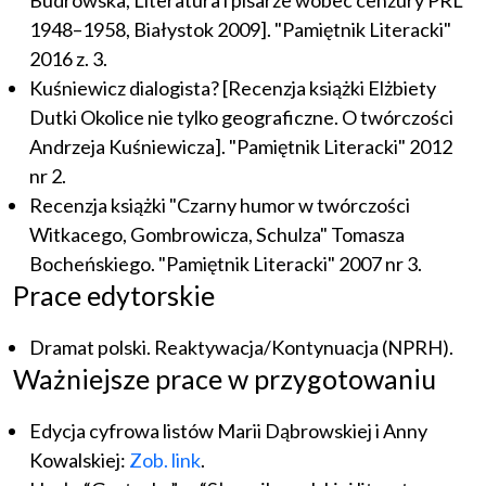
Budrowska, Literatura i pisarze wobec cenzury PRL
1948–1958, Białystok 2009]. "Pamiętnik Literacki"
2016 z. 3.
Kuśniewicz dialogista? [Recenzja książki Elżbiety
Dutki Okolice nie tylko geograficzne. O twórczości
Andrzeja Kuśniewicza]. "Pamiętnik Literacki" 2012
nr 2.
Recenzja książki "Czarny humor w twórczości
Witkacego, Gombrowicza, Schulza" Tomasza
Bocheńskiego. "Pamiętnik Literacki" 2007 nr 3.
Prace edytorskie
Dramat polski. Reaktywacja/Kontynuacja (NPRH).
Ważniejsze prace w przygotowaniu
Edycja cyfrowa listów Marii Dąbrowskiej i Anny
Kowalskiej:
Zob. link
.