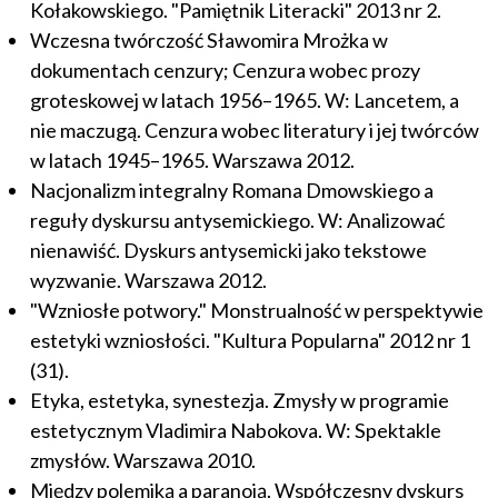
Kołakowskiego. "Pamiętnik Literacki" 2013 nr 2.
Wczesna twórczość Sławomira Mrożka w
dokumentach cenzury; Cenzura wobec prozy
groteskowej w latach 1956–1965. W: Lancetem, a
nie maczugą. Cenzura wobec literatury i jej twórców
w latach 1945–1965. Warszawa 2012.
Nacjonalizm integralny Romana Dmowskiego a
reguły dyskursu antysemickiego. W: Analizować
nienawiść. Dyskurs antysemicki jako tekstowe
wyzwanie. Warszawa 2012.
"Wzniosłe potwory." Monstrualność w perspektywie
estetyki wzniosłości. "Kultura Popularna" 2012 nr 1
(31).
Etyka, estetyka, synestezja. Zmysły w programie
estetycznym Vladimira Nabokova. W: Spektakle
zmysłów. Warszawa 2010.
Między polemiką a paranoją. Współczesny dyskurs