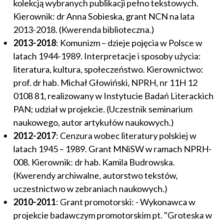
kolekcją wybranych publikacji pełno tekstowych.
Kierownik: dr Anna Sobieska, grant NCN na lata
2013-2018. (Kwerenda biblioteczna.)
2013-2018
: Komunizm – dzieje pojęcia w Polsce w
latach 1944-1989. Interpretacje i sposoby użycia:
literatura, kultura, społeczeństwo. Kierownictwo:
prof. dr hab. Michał Głowiński, NPRH, nr 11H 12
0108 81, realizowany w Instytucie Badań Literackich
PAN; udział w projekcie. (Uczestnik seminarium
naukowego, autor artykułów naukowych.)
2012-2017
: Cenzura wobec literatury polskiej w
latach 1945 – 1989. Grant MNiSW w ramach NPRH-
008. Kierownik: dr hab. Kamila Budrowska.
(Kwerendy archiwalne, autorstwo tekstów,
uczestnictwo w zebraniach naukowych.)
2010-2011
: Grant promotorski: - Wykonawca w
projekcie badawczym promotorskim pt. "Groteska w