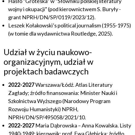
Hasło “Groteska” w “Słowniku polskiej literatury
wojny i okupacji” (pod kierownictwem S. Buryły -
grant NPRH/DN/SP/0119/2023/12).
Leszek Kołakowski’s political journalism (1955-1975)
(w tomie dla wydawnictwa Routledge, 2025).
Udział w życiu naukowo-
organizacyjnym, udział w
projektach badawczych
2022-2027
Warszawa/Łódź. Atlas Literatury
Zagłady; źródło finansowania: Minister Nauki i
Szkolnictwa Wyższego (Narodowy Program
Rozwoju Humanistyki) NPRH,
NPRH/DN/SP/495058/2021/10.
2022-2027
Maria Dąbrowska – Anna Kowalska. Listy
1940-1949; kierownik: prof. Ewa Głębicka; źródło