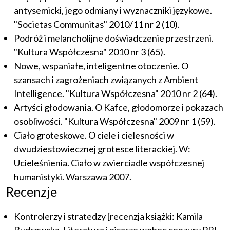
antysemicki, jego odmiany i wyznaczniki językowe.
"Societas Communitas" 2010/11 nr 2 (10).
Podróż i melancholijne doświadczenie przestrzeni.
"Kultura Współczesna" 2010 nr 3 (65).
Nowe, wspaniałe, inteligentne otoczenie. O
szansach i zagrożeniach związanych z Ambient
Intelligence. "Kultura Współczesna" 2010 nr 2 (64).
Artyści głodowania. O Kafce, głodomorze i pokazach
osobliwości. "Kultura Współczesna" 2009 nr 1 (59).
Ciało groteskowe. O ciele i cielesności w
dwudziestowiecznej grotesce literackiej. W:
Ucieleśnienia. Ciało w zwierciadle współczesnej
humanistyki. Warszawa 2007.
Recenzje
Kontrolerzy i stratedzy [recenzja książki: Kamila