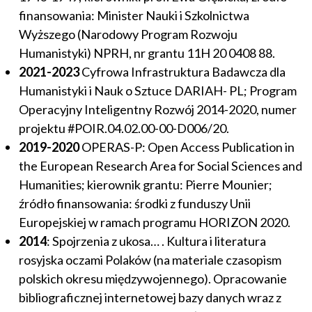
finansowania: Minister Nauki i Szkolnictwa
Wyższego (Narodowy Program Rozwoju
Humanistyki) NPRH, nr grantu 11H 20 0408 88.
2021-2023
Cyfrowa Infrastruktura Badawcza dla
Humanistyki i Nauk o Sztuce DARIAH- PL; Program
Operacyjny Inteligentny Rozwój 2014-2020, numer
projektu #POIR.04.02.00-00-D006/20.
2019-2020
OPERAS-P: Open Access Publication in
the European Research Area for Social Sciences and
Humanities; kierownik grantu: Pierre Mounier;
źródło finansowania: środki z funduszy Unii
Europejskiej w ramach programu HORIZON 2020.
2014
: Spojrzenia z ukosa… . Kultura i literatura
rosyjska oczami Polaków (na materiale czasopism
polskich okresu międzywojennego). Opracowanie
bibliograficznej internetowej bazy danych wraz z