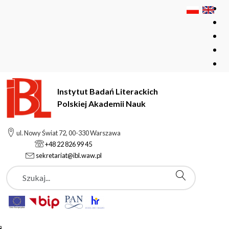
Instytut Badań Literackich
Polskiej Akademii Nauk
Instytut Badań Literackich Polskiej Akademii Nauk
Instytut
ul. Nowy Świat 72, 00-330 Warszawa
Pracownicy
Kajetan Mojsak
+48 22 826 99 45
sekretariat@ibl.waw.pl
Szukaj
Kajetan Mojsak