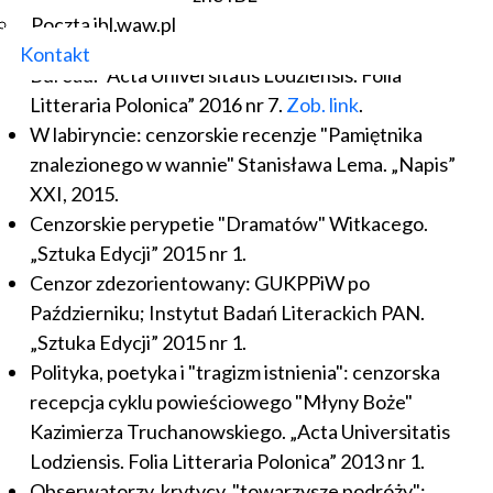
Reception of Młyny Boże [the Mills of God] Novel
Poczta ibl.waw.pl
Series by Kazimierz Truchanowski by the Censorship
Kontakt
Bureau. “Acta Universitatis Lodziensis. Folia
Litteraria Polonica” 2016 nr 7.
Zob. link
.
W labiryncie: cenzorskie recenzje "Pamiętnika
znalezionego w wannie" Stanisława Lema. „Napis”
XXI, 2015.
Cenzorskie perypetie "Dramatów" Witkacego.
„Sztuka Edycji” 2015 nr 1.
Cenzor zdezorientowany: GUKPPiW po
Październiku; Instytut Badań Literackich PAN.
„Sztuka Edycji” 2015 nr 1.
Polityka, poetyka i "tragizm istnienia": cenzorska
recepcja cyklu powieściowego "Młyny Boże"
Kazimierza Truchanowskiego. „Acta Universitatis
Lodziensis. Folia Litteraria Polonica” 2013 nr 1.
Obserwatorzy, krytycy, "towarzysze podróży":