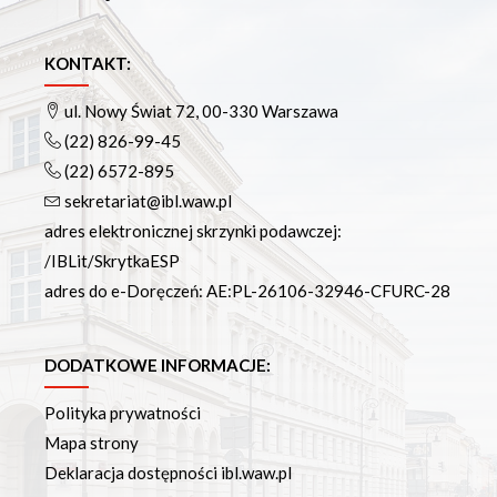
KONTAKT:
ul. Nowy Świat 72, 00-330 Warszawa
(22) 826-99-45
(22) 6572-895
sekretariat@ibl.waw.pl
adres elektronicznej skrzynki podawczej:
/IBLit/SkrytkaESP
adres do e-Doręczeń: AE:PL-26106-32946-CFURC-28
DODATKOWE INFORMACJE:
Polityka prywatności
Mapa strony
Deklaracja dostępności ibl.waw.pl