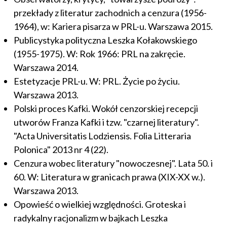
przekłady z literatur zachodnich a cenzura (1956-
1964), w: Kariera pisarza w PRL-u. Warszawa 2015.
Publicystyka polityczna Leszka Kołakowskiego
(1955-1975). W: Rok 1966: PRL na zakręcie.
Warszawa 2014.
Estetyzacje PRL-u. W: PRL. Życie po życiu.
Warszawa 2013.
Polski proces Kafki. Wokół cenzorskiej recepcji
utworów Franza Kafki i tzw. "czarnej literatury".
"Acta Universitatis Lodziensis. Folia Litteraria
Polonica" 2013 nr 4 (22).
Cenzura wobec literatury "nowoczesnej". Lata 50. i
60. W: Literatura w granicach prawa (XIX-XX w.).
Warszawa 2013.
Opowieść o wielkiej względności. Groteska i
radykalny racjonalizm w bajkach Leszka