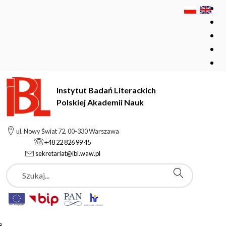
Instytut Badań Literackich
Polskiej Akademii Nauk
Instytut Badań Literackich Polskiej Akademii Nauk
Instytut
ul. Nowy Świat 72, 00-330 Warszawa
Aktualności
Wystawa planszowa: "Piękno otwartej księgi"
+48 22 826 99 45
sekretariat@ibl.waw.pl
Szukaj
Aktualności