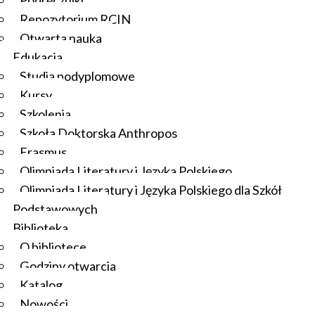
Podręczniki
Program
Repozytorium RCIN
Otwarta nauka
Edukacja
Powitanie: O. superior Rafał Kupczak OMI.
Studia podyplomowe
Wprowadzenie: prof. dr hab. Krzysztof Bracha
Kursy
(IBL PAN).
Szkolenia
Rękopisy prawnicze w zbiorach średniowiecznej
Szkoła Doktorska Anthropos
biblioteki benedyktynów łysogórskich za Św.
Erasmus
Krzyża: dr hab. prof. PAN Jerzy Kaliszuk (IHN PAN
Olimpiada Literatury i Języka Polskiego
Warszawa).
Olimpiada Literatury i Języka Polskiego dla Szkół
Rękopis Dekret Gracjana Biblioteki
Podstawowych
Uniwersyteckiej KUL, ms. 1 w średniowiecznej
Biblioteka
tradycji rękopiśmiennej Europy: dr Arkadiusz
O bibliotece
Adamczuk (Biblioteka Uniwersytecka KUL Lublin).
Godziny otwarcia
Otwarcie wystawy.
Katalog
Nowości