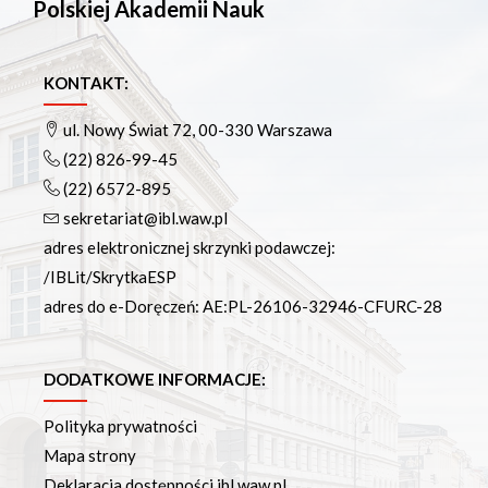
Polskiej Akademii Nauk
KONTAKT:
ul. Nowy Świat 72, 00-330 Warszawa
(22) 826-99-45
(22) 6572-895
sekretariat@ibl.waw.pl
adres elektronicznej skrzynki podawczej:
/IBLit/SkrytkaESP
adres do e-Doręczeń: AE:PL-26106-32946-CFURC-28
DODATKOWE INFORMACJE:
Polityka prywatności
Mapa strony
Deklaracja dostępności ibl.waw.pl