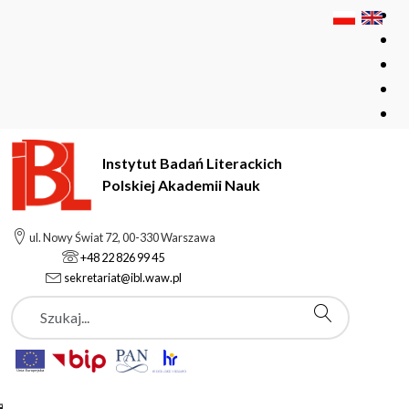
Instytut Badań Literackich
Polskiej Akademii Nauk
Instytut Badań Literackich Polskiej Akademii Nauk
Instytut
ul. Nowy Świat 72, 00-330 Warszawa
Aktualności
+48 22 826 99 45
Nowa odsłona Europejskiej Bibliografii Literackiej
sekretariat@ibl.waw.pl
Szukaj
Aktualności