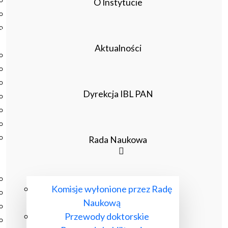
Podręczniki
O Instytucie
Repozytorium RCIN
Otwarta nauka
Edukacja
Aktualności
Studia podyplomowe
Kursy
Szkolenia
Dyrekcja IBL PAN
Szkoła Doktorska Anthropos
Erasmus
Olimpiada Literatury i Języka Polskiego
Olimpiada Literatury i Języka Polskiego dla Szkół
Rada Naukowa
Podstawowych
Biblioteka
O bibliotece
Komisje wyłonione przez Radę
Godziny otwarcia
Naukową
Katalog
Przewody doktorskie
Nowości