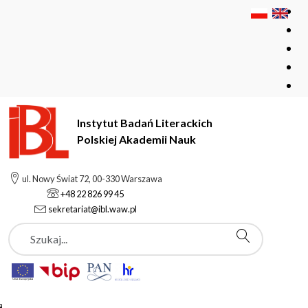
Instytut Badań Literackich
Polskiej Akademii Nauk
Instytut Badań Literackich Polskiej Akademii Nauk
Instytut
ul. Nowy Świat 72, 00-330 Warszawa
Aktualności
+48 22 826 99 45
Rozmowa prof. Krzysztofa Mrowcewicza o Janie Potockim.
sekretariat@ibl.waw.pl
Szukaj
Aktualności