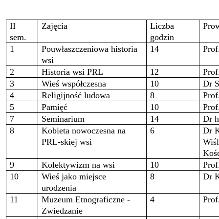
II
Zajęcia
Liczba
Pro
sem.
godzin
1
Pouwłaszczeniowa historia
14
Prof
wsi
2
Historia wsi PRL
12
Prof
3
Wieś współczesna
10
Dr 
4
Religijność ludowa
8
Pro
5
Pamięć
10
Prof
7
Seminarium
14
Dr h
8
Kobieta nowoczesna na
6
Dr K
PRL-skiej wsi
Wiśl
Koś
9
Kolektywizm na wsi
10
Prof
10
Wieś jako miejsce
8
Dr 
urodzenia
11
Muzeum Etnograficzne -
4
Prof
Zwiedzanie