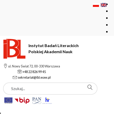
Instytut Badań Literackich
Polskiej Akademii Nauk
Instytut Badań Literackich Polskiej Akademii Nauk
ul. Nowy Świat 72, 00-330 Warszawa
Studia podyplomowe
Studia Chłopskie
+48 22 826 99 45
sekretariat@ibl.waw.pl
Szukaj
Studia Chłopskie