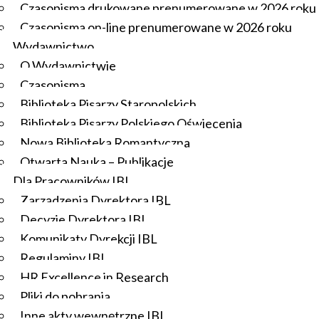
Czasopisma drukowane prenumerowane w 2026 roku
Rekrutacja
: Kurs przeznaczony jest dla osób, które chcą
Czasopisma on-line prenumerowane w 2026 roku
porozumiewać się poprawnie i sprawnie w rodzimym
Wydawnictwo
języku.
O Wydawnictwie
Termin składania dokumentów
: do 10 lutego 2027
Czasopisma
Zasady ukończenia kursu
: warunki zaliczenia określają
Biblioteka Pisarzy Staropolskich
prowadzący
Biblioteka Pisarzy Polskiego Oświecenia
Nowa Biblioteka Romantyczna
2. Terminarz
Otwarta Nauka – Publikacje
Dla Pracowników IBL
Zarządzenia Dyrektora IBL
3. Rekrutacja
Decyzje Dyrektora IBL
Komunikaty Dyrekcji IBL
Osoby, które chcą zapisać się na kurs w edycji 2026/2027
Regulaminy IBL
proszone są o:
HR Excellence in Research
Pliki do pobrania
wypełnienie formularza rekrutacyjnego online,
Inne akty wewnętrzne IBL
dostępnego pod linkiem: