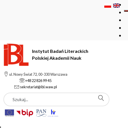
Instytut Badań Literackich
Polskiej Akademii Nauk
Instytut Badań Literackich Polskiej Akademii Nauk
Kursy
ul. Nowy Świat 72, 00-330 Warszawa
Kurs Poprawnej Polszczyzny
+48 22 826 99 45
sekretariat@ibl.waw.pl
Szukaj
Kurs Poprawnej
Polszczyzny