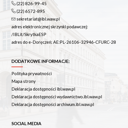
(22) 826-99-45
(22) 6572-895
sekretariat@ibl.waw.pl
adres elektronicznej skrzynki podawczej:
/IBLit/SkrytkaESP
adres do e-Doręczeń: AE:PL-26106-32946-CFURC-28
DODATKOWE INFORMACJE:
Polityka prywatności
Mapa strony
Deklaracja dostępności ibl.waw.pl
Deklaracja dostępności wydawnictwo.ibl.waw.pl
Deklaracja dostępności archiwum.ibl.waw.pl
SOCIAL MEDIA