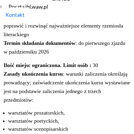
PL 75 1130 1017 0020 1466 2720 0049
Poczta ibl.waw.pl
Kontakt
Rekrutacja
: Kurs przeznaczony jest dla osób, które chcą
poprawić i rozwinąć najważniejsze elementy rzemiosła
literackiego
Termin składania dokumentów
: do pierwszego zjazdu
w październiku 2026
Ilość miejsc ograniczona. Limit osób :
30
Zasady ukończenia kursu
: warunki zaliczenia określają
prowadzący; zaświadczenie ukończenia kursu wystawiane
jest na podstawie zaliczenia jednego z trzech
przedmiotów:
warsztatów prozatorskich,
warsztatów poetyckich,
warsztatów scenopisarskich