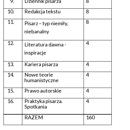
Dziennik pisarza
8
Redakcja tekstu
8
8
Pisarz – typ niemiły,
niebanalny
4
Literatura dawna -
inspiracje
Kariera pisarza
4
Nowe teorie
4
humanistyczne
Prawo autorskie
4
Praktyka pisarza.
4
Spotkania
RAZEM
160