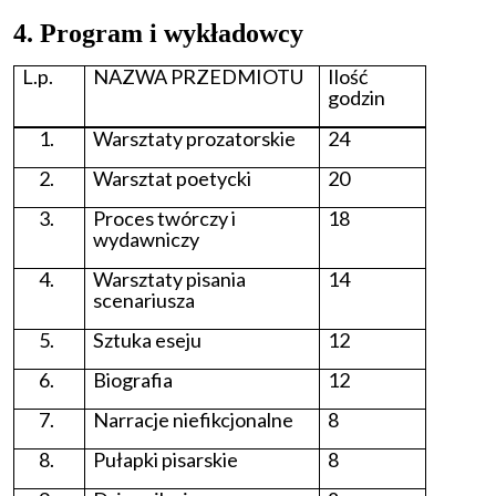
4. Program i wykładowcy
L.p.
NAZWA PRZEDMIOTU
Ilość
godzin
Warsztaty prozatorskie
24
Warsztat poetycki
20
Proces twórczy i
18
wydawniczy
Warsztaty pisania
14
scenariusza
Sztuka eseju
12
Biografia
12
Narracje niefikcjonalne
8
Pułapki pisarskie
8