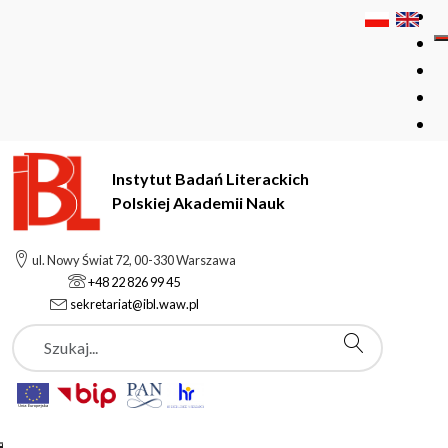
Instytut Badań Literackich
Polskiej Akademii Nauk
Instytut Badań Literackich Polskiej Akademii Nauk
Kursy
ul. Nowy Świat 72, 00-330 Warszawa
Kurs Kreatywnego Pisania
+48 22 826 99 45
sekretariat@ibl.waw.pl
Szukaj
Kurs Kreatywnego
Pisania