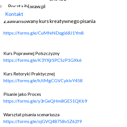
https://forms.gle/
bDfRXDjr1ZWU22nt8
Poczta ibl.waw.pl
Kontakt
Zaawansowany kurs kreatywnego pisania
https://forms.gle/
CuMfeNDqgi68J1Ym8
Kurs Poprawnej Polszczyzny
https://forms.gle/
K3YXjrSPCSzP1GXk6
Kurs Retoryki Praktycznej
https://forms.gle/
hJtMgCGVCykivY458
Pisanie jako Proces
https://forms.gle/
y3rGeQHm8GE51QKb9
Warsztat pisania scenariusza
https://forms.gle/
ojGVQ48758v5Z62f9