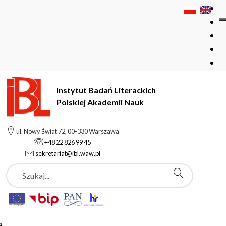
Instytut Badań Literackich
Polskiej Akademii Nauk
Instytut Badań Literackich Polskiej Akademii Nauk
Kursy
ul. Nowy Świat 72, 00-330 Warszawa
+48 22 826 99 45
sekretariat@ibl.waw.pl
Kursy
Szukaj
Rekrutacja na kursy w roku