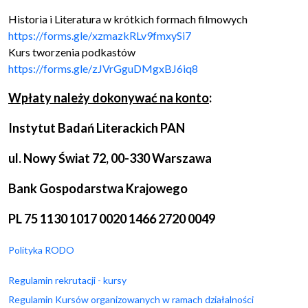
Historia i Literatura w krótkich formach filmowych
https://forms.gle/
xzmazkRLv9fmxySi7
Kurs tworzenia podkastów
https://forms.gle/
zJVrGguDMgxBJ6iq8
Wpłaty należy dokonywać na konto
:
Instytut Badań Literackich PAN
ul. Nowy Świat 72, 00-330 Warszawa
Bank Gospodarstwa Krajowego
PL 75 1130 1017 0020 1466 2720 0049
Polityka RODO
Regulamin rekrutacji - kursy
Regulamin Kursów organizowanych w ramach działalności