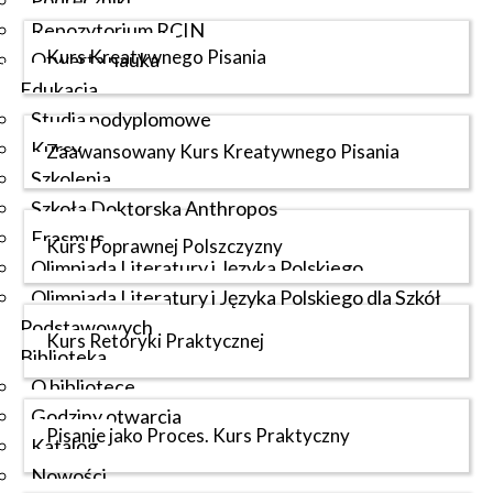
Podręczniki
Repozytorium RCIN
Kurs Kreatywnego Pisania
Otwarta nauka
Edukacja
Studia podyplomowe
Kursy
Zaawansowany Kurs Kreatywnego Pisania
Szkolenia
Szkoła Doktorska Anthropos
Erasmus
Kurs Poprawnej Polszczyzny
Olimpiada Literatury i Języka Polskiego
Olimpiada Literatury i Języka Polskiego dla Szkół
Podstawowych
Kurs Retoryki Praktycznej
Biblioteka
O bibliotece
Godziny otwarcia
Pisanie jako Proces. Kurs Praktyczny
Katalog
Nowości