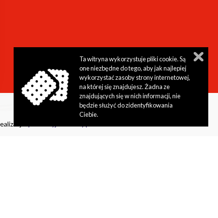
stępności
bl.waw.pl
stępności
aw.pl
Ta witryna wykorzystuje pliki cookie. Są
one niezbędne do tego, aby jak najlepiej
wykorzystać zasoby strony internetowej,
na której się znajdujesz. Żadna ze
znajdujących się w nich informacji, nie
będzie służyć do zidentyfikowania
Ciebie.
ealizacja:
perfekcyjneStrony.pl