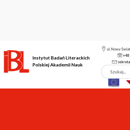
ul. Nowy Świa
+48 
Instytut Badań Literackich
sekreta
Polskiej Akademii Nauk
Szukaj
Instytut Badań Literackich Polskiej Akademii Nauk
pracownia po
Wprowadź fragment tytułu
Filtr
Wyczy
Awatary, asystenci, chatboty. Byty fi
Program konferencji "Awatary, asyste