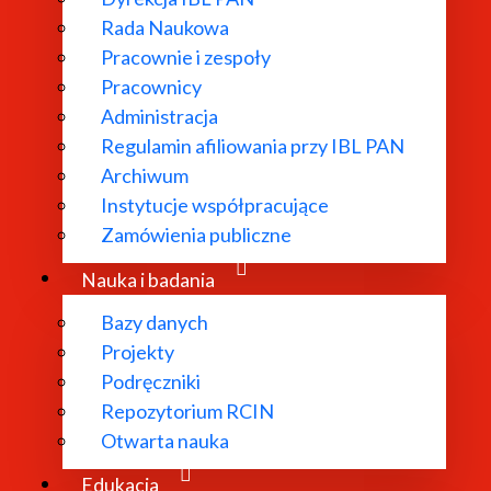
Rada Naukowa
Pracownie i zespoły
Pracownicy
Administracja
Regulamin afiliowania przy IBL PAN
Archiwum
Instytucje współpracujące
Zamówienia publiczne
Nauka i badania
Bazy danych
Studia podyplomowe
Projekty
Podręczniki
Poznaj naszą ofertę studiów podyplomowych.
Repozytorium RCIN
Otwarta nauka
Zobacz więcej
Edukacja