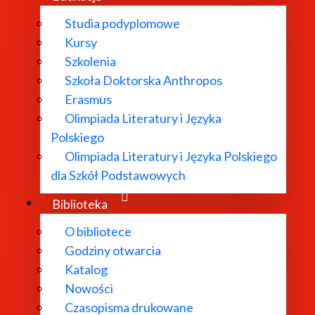
Studia podyplomowe
Kursy
Szkolenia
Szkoła Doktorska Anthropos
Erasmus
Olimpiada Literatury i Języka
Podręczniki
Polskiego
Olimpiada Literatury i Języka Polskiego
Darmowe podręczniki do pobrania
dla Szkół Podstawowych
Zobacz więcej
Biblioteka
O bibliotece
Godziny otwarcia
Zobacz także
Katalog
Nowości
Czasopisma drukowane