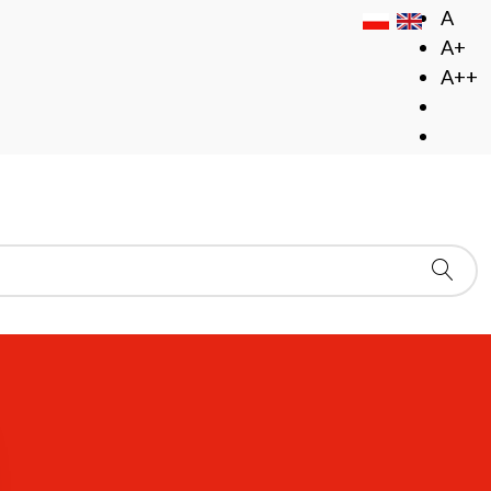
A
A+
A++
Pokaż #
teratury do nowych mediów)