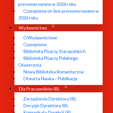
prenumerowane w 2026 roku
Czasopisma on-line prenumerowane w
2026 roku
Wydawnictwo
O Wydawnictwie
Czasopisma
Biblioteka Pisarzy Staropolskich
Biblioteka Pisarzy Polskiego
Oświecenia
Nowa Biblioteka Romantyczna
Otwarta Nauka – Publikacje
TAKT:
DODATKOWE 
Dla Pracowników IBL
. Nowy Świat 72, 00-330 Warszawa
Polityka pryw
Zarządzenia Dyrektora IBL
22) 826-99-45
Mapa strony
Decyzje Dyrektora IBL
22) 6572-895
Deklaracja dos
Komunikaty Dyrekcji IBL