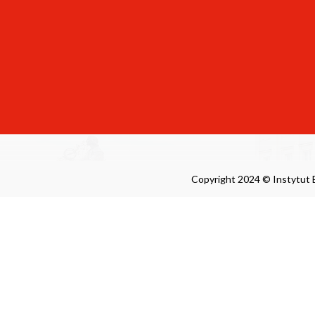
Literackich
s
Polskiej Akademii Nauk
adre
/IBL
adre
CFU
Copyright 2024 © Instytut B