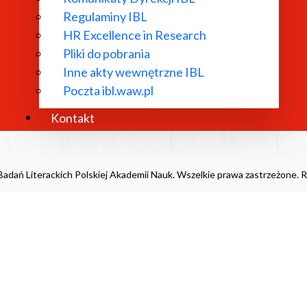
ekretariat@ibl.waw.pl
Deklaracja do
Regulaminy IBL
s elektronicznej skrzynki podawczej:
wydawnictwo.i
HR Excellence in Research
it/SkrytkaESP
Deklaracja do
Pliki do pobrania
s do e-Doręczeń: AE:PL-26106-32946-
archiwum.ibl.w
Inne akty wewnętrzne IBL
RC-28
Poczta ibl.waw.pl
Kontakt
adań Literackich Polskiej Akademii Nauk. Wszelkie prawa zastrzeżone. R