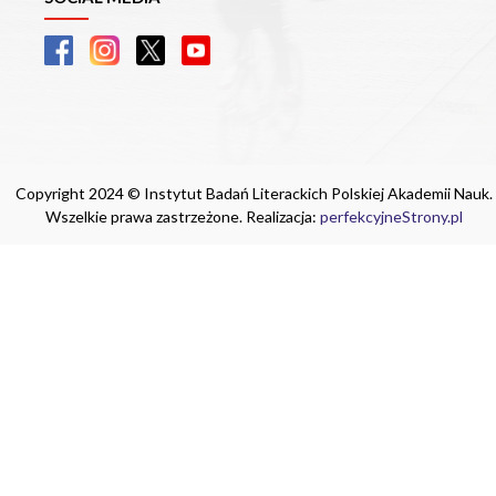
Copyright 2024 © Instytut Badań Literackich Polskiej Akademii Nauk.
Wszelkie prawa zastrzeżone. Realizacja:
perfekcyjneStrony.pl
Ta witryna wykorzystuje pliki cookie. Są
one niezbędne do tego, aby jak najlepiej
wykorzystać zasoby strony internetowej,
na której się znajdujesz. Żadna ze
znajdujących się w nich informacji, nie
będzie służyć do zidentyfikowania
Ciebie.